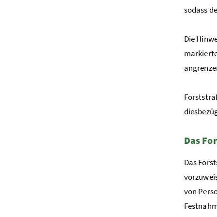
sodass de
Die Hinwe
markierte
angrenze
Forststra
diesbezüg
Das For
Das Forst
vorzuweis
von Perso
Festnahm