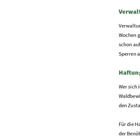
Verwal
Verwaltun
Wochen g
schon auf
Sperren a
Haftun
Wer sich 
Waldbewir
den Zust
Für die H
der Benüt