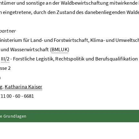
tümer und sonstige an der Waldbewirtschaftung mitwirkende P
n eingetretene, durch den Zustand des danebenliegenden Wald
partner
isterium für Land- und Forstwirtschaft, Klima- und Umweltsc
und Wasserwirtschaft (
BMLUK
)
g
III/2
- Forstliche Legistik, Rechtspolitik und Berufsqualifikation
sse 2
n
g.
Katharina Kaiser
11 00 - 60 - 6681
Inhalt aufklappen
he Grundlagen