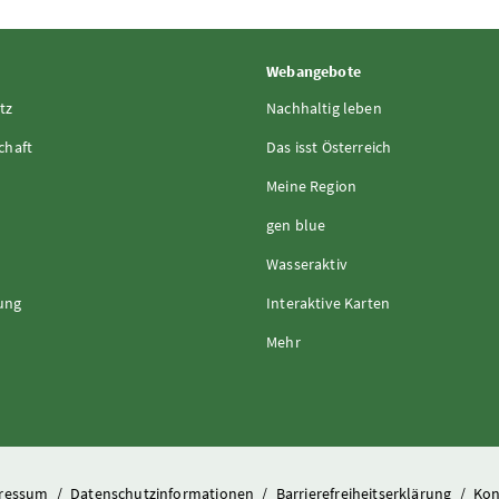
Webangebote
tz
Nachhaltig leben
chaft
Das isst Österreich
Meine Region
gen blue
Wasseraktiv
rung
Interaktive Karten
Mehr
ressum
/
Datenschutzinformationen
/
Barrierefreiheitserklärung
/
Kon