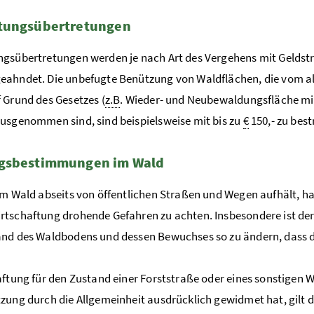
tungsübertretungen
gsübertretungen werden je nach Art des Vergehens mit Geldstrafe
eahndet. Die unbefugte Benützung von Waldflächen, die vom 
 Grund des Gesetzes (
z.B
. Wieder- und Neubewaldungsfläche m
usgenommen sind, sind beispielsweise mit bis zu
€
150,- zu best
gsbestimmungen im Wald
im Wald abseits von öffentlichen Straßen und Wegen aufhält, hat
tschaftung drohende Gefahren zu achten. Insbesondere ist der
and des Waldbodens und dessen Bewuchses so zu ändern, dass 
aftung für den Zustand einer Forststraße oder eines sonstige
zung durch die Allgemeinheit ausdrücklich gewidmet hat, gilt