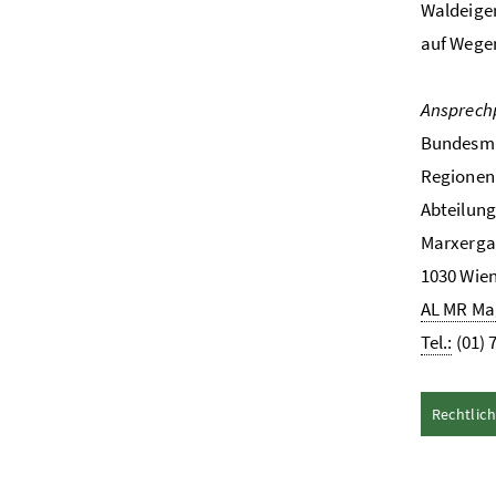
Waldeigen
auf Wege
Ansprech
Bundesmin
Regionen 
Abteilun
Marxerga
1030 Wie
AL MR Ma
Tel.:
(01) 7
Rechtlic