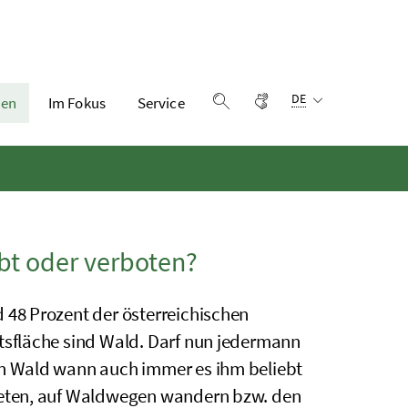
Sprachauswahl:
Gebärdensprache
DE
en
Im Fokus
Service
Suche einblenden
bt oder verboten?
 48 Prozent der österreichischen
tsfläche sind Wald. Darf nun jedermann
n Wald wann auch immer es ihm beliebt
eten, auf Waldwegen wandern
bzw.
den