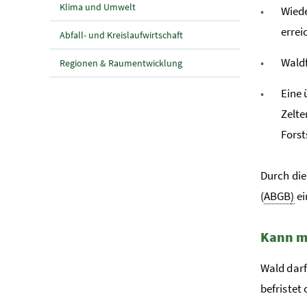
Klima und Umwelt
Wiede
errei
Abfall- und Kreislaufwirtschaft
Waldf
Regionen & Raumentwicklung
Eine 
Zelte
Forst
Durch die
(
ABGB
)
ei
Kann m
Wald dar
befriste