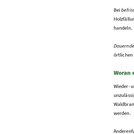
Bei
befri
Holzfällu
handeln.
Dauernde
örtliche
Woran e
Wieder- u
unzulässi
Waldbrand
werden.
Anderenfa