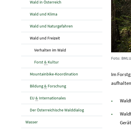
Wald in Österreich
Wald und Klima
Wald und Naturgefahren
(aktuelle Seite)
Wald und Freizeit
(aktuelle Seite)
Verhalten im Wald
Foto: BMLU
Forst
&
Kultur
Im Forstg
Mountainbike-Koordination
aufhalten
Bildung
&
Forschung
EU
&
Internationales
Waldf
Der Österreichische Walddialog
Waldf
Wasser
Gerät