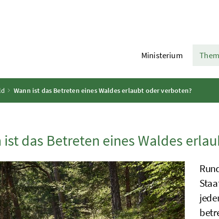
Ministerium
Them
ld
Wann ist das Betreten eines Waldes erlaubt oder verboten?
ist das Betreten eines Waldes erlau
Rund
Staa
jede
betr