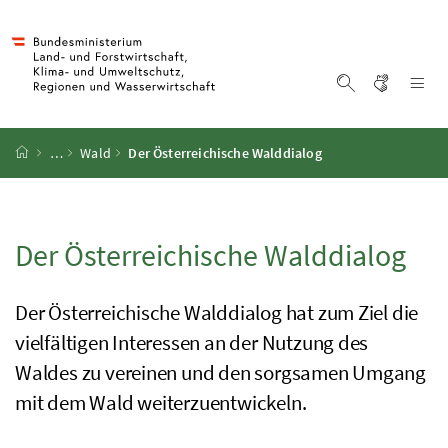
Accesskey
Accesskey
Accesskey
Accesskey
Zum Inhalt
Zum Hauptmenü
Zum Untermenü
Zur Suche
[4]
[1]
[3]
[2]
Gebärd
Na
Suche einblen
Startseite
…
Wald
Der Österreichische Walddialog
Der Österreichische Walddialog
Der Österreichische Walddialog hat zum Ziel die
vielfältigen Interessen an der Nutzung des
Waldes zu vereinen und den sorgsamen Umgang
mit dem Wald weiterzuentwickeln.