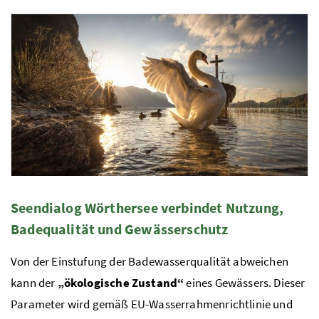
Foto 2: Waseraktiv
Seendialog Wörthersee verbindet Nutzung,
Foto 3: Hermann Kielleithner.
Badequalität und Gewässerschutz
Von der Einstufung der Badewasserqualität abweichen
kann der
„ökologische Zustand“
eines Gewässers. Dieser
Parameter wird gemäß
EU
-Wasserrahmenrichtlinie und