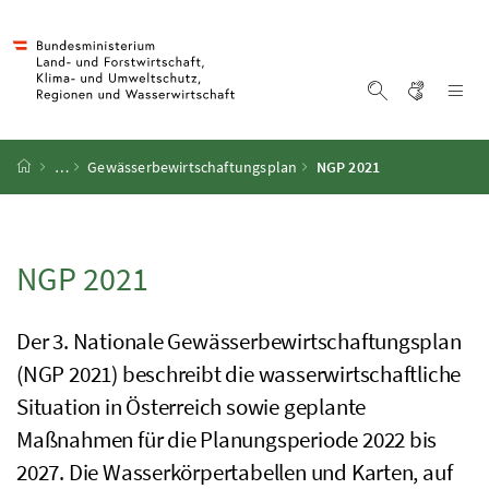
Accesskey
Accesskey
Accesskey
Accesskey
Zum Inhalt
Zum Hauptmenü
Zum Untermenü
Zur Suche
[4]
[1]
[3]
[2]
Gebärd
Na
Suche einblen
Startseite
…
Gewässerbewirtschaftungsplan
NGP 2021
NGP 2021
Der 3. Nationale Gewässerbewirtschaftungsplan
(
NGP
2021) beschreibt die wasserwirtschaftliche
Situation in Österreich sowie geplante
Maßnahmen für die Planungsperiode 2022 bis
2027. Die Wasserkörpertabellen und Karten, auf