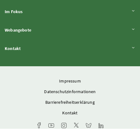
Inhalt aufklappen
Im Fokus
Inhalt aufklappen
Webangebote
Inhalt aufklappen
Kontakt
Impressum
Datenschutzinformationen
Barrierefreiheitserklärung
Kontakt
Facebook-Kanal des Ministeriums
Youtube-Kanal des Bundesministeriums für L
Instagram-Auftritt des Ministeriums
X-Account des Ministeriums
Bluesky-Account des Min
LinkedIn BMLUK