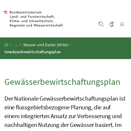
Accesskey
Accesskey
Accesskey
Accesskey
Zum Inhalt
Zum Hauptmenü
Zum Untermenü
Zur Suche
[4]
[1]
[3]
[2]
Gebärd
Na
Suche einblen
Startseite
…
Wasser und Daten (
WISA
)
Gewässerbewirtschaftungsplan
Gewässerbewirtschaftungsplan
Der Nationale Gewässerbewirtschaftungsplan ist
eine flussgebietsbezogene Planung, die auf
einem integrierten Ansatz zur Verbesserung und
nachhaltigen Nutzung der Gewässer basiert. Im