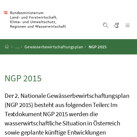
Accesskey
Accesskey
Accesskey
Accesskey
Zum Inhalt
Zum Hauptmenü
Zum Untermenü
Zur Suche
[4]
[1]
[3]
[2]
Gebärd
Na
Suche einblen
Startseite
…
Gewässerbewirtschaftungsplan
NGP
2015
NGP
2015
Der 2. Nationale Gewässerbewirtschaftungsplan
(
NGP
2015) besteht aus folgenden Teilen: Im
Textdokument
NGP
2015 werden die
wasserwirtschaftliche Situation in Österreich
sowie geplante künftige Entwicklungen