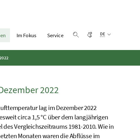
Sprachauswahl:
Gebärdensprache
DE
en
Im Fokus
Service
Suche einblenden
 2022
- Dezember 2022
Lufttemperatur lag im Dezember 2022
esweit circa 1,5 °C über dem langjährigen
el des Vergleichszeitraums 1981-2010. Wie in
letzten Monaten waren die Abflüsse im