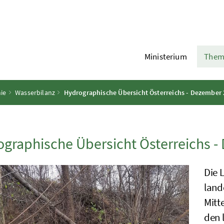
Ministerium
Them
ie
Wasserbilanz
Hydrographische Übersicht Österreichs - Dezember
graphische Übersicht Österreichs 
Die 
land
Mitt
den 