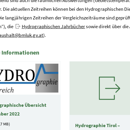
hend sind auch die räumlichen Auswertungen (Gebietstemperat
. Die aktuellen Zeitreihen können bei den Hydrographischen Di
ie langjährigen Zeitreihen der Vergleichszeiträume sind geprü
“), die
Hydrographischen Jahrbücher
sowie direkt über die
aushalt@bmluk.gv.at
).
 Informationen
te
graphische Übersicht
ber 2022
,7 MB)
Hydrographie Tirol –