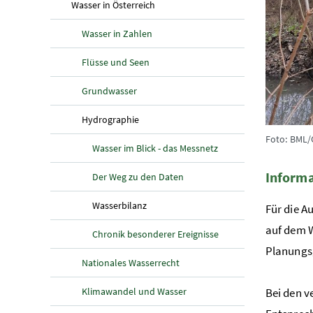
(aktuelle Seite)
Wasser in Österreich
Wasser in Zahlen
Flüsse und Seen
Grundwasser
(aktuelle Seite)
Hydrographie
Foto: BML/
Wasser im Blick - das Messnetz
Informa
Der Weg zu den Daten
(aktuelle Seite)
Wasserbilanz
Für die A
auf dem 
Chronik besonderer Ereignisse
Planungsg
Nationales Wasserrecht
Klimawandel und Wasser
Bei den v