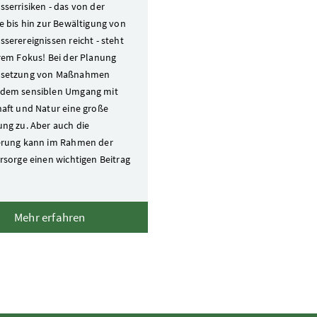
serrisiken - das von der
e bis hin zur Bewältigung von
serereignissen reicht - steht
rem Fokus! Bei der Planung
setzung von Maßnahmen
dem sensiblen Umgang mit
aft und Natur eine große
ng zu. Aber auch die
erung kann im Rahmen der
rsorge einen wichtigen Beitrag
Mehr erfahren