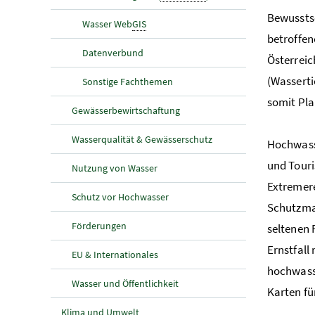
Bewusstse
Wasser Web
GIS
betroffen
Datenverbund
Österreic
(Wasserti
Sonstige Fachthemen
somit Pla
Gewässerbewirtschaftung
Wasserqualität & Gewässerschutz
Hochwass
und Touri
Nutzung von Wasser
Extremere
Schutz vor Hochwasser
Schutzmaß
Förderungen
seltenen 
Ernstfall
EU & Internationales
hochwasse
Wasser und Öffentlichkeit
Karten fü
Klima und Umwelt