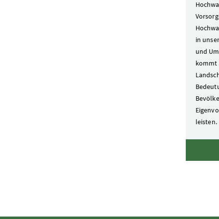
Hochwas
Vorsorg
Hochwas
in unse
und Um
kommt 
Landsch
Bedeutu
Bevölk
Eigenvo
leisten.