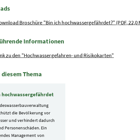
ads
ownload Broschüre "Bin ich hochwassergefährdet?" (PDF, 22,0
ührende Informationen
ink zu den "Hochwassergefahren- und Risikokarten"
u diesem Thema
te
ch hochwassergefährdet
ndeswasserbauverwaltung
chützt die Bevölkerung vor
ser und verhindert dadurch
nd Personenschäden. Ein
endes Management von