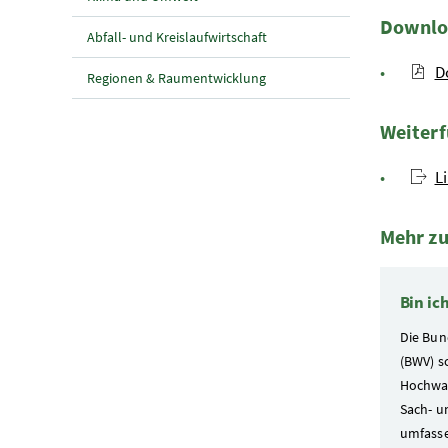
Downlo
Abfall- und Kreislaufwirtschaft
D
Regionen & Raumentwicklung
Weiterf
L
Mehr z
1 Elemen
Bin i
Die Bu
(BWV) s
Hochwas
Sach- u
umfass