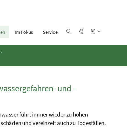
Sprachauswahl:
Gebärdensprache
DE
en
Im Fokus
Service
Suche einblenden
wassergefahren- und -
wasser führt immer wieder zu hohen
schäden und vereinzelt auch zu Todesfällen.