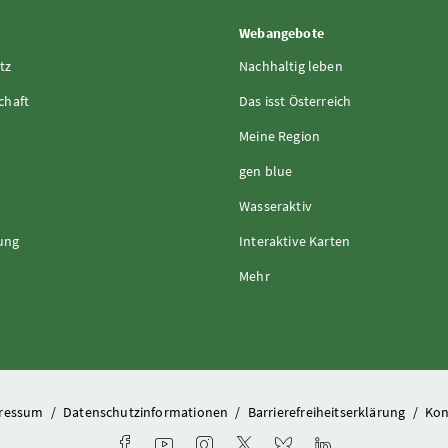
Webangebote
tz
Nachhaltig leben
chaft
Das isst Österreich
Meine Region
gen blue
Wasseraktiv
rung
Interaktive Karten
Mehr
ressum
/
Datenschutzinformationen
/
Barrierefreiheitserklärung
/
Kon
Facebook-Kanal des Ministeriums
Youtube-Kanal des Bundesministeriums für L
Instagram-Auftritt des Ministeriums
X-Account des Ministeriums
Bluesky-Account des Min
LinkedIn BMLUK