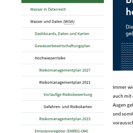
Wasser in Österreich
(aktuelle Seite)
Wasser und Daten (
WISA
)
Dashboards, Daten und Karten
Gewässerbewirtschaftungsplan
(aktuelle Seite)
Hochwasserrisiko
Risikomanagementplan 2027
(aktuelle Seite)
Risikomanagementplan 2021
Immer wie
Vorläufige Risikobewertung
auch mit 
Augen gef
(aktuelle Seite)
Gefahren- und Risikokarten
und somit
Risikomanagementplan 2015
voraussc
Emissionsregister (
EMREG-OW
)