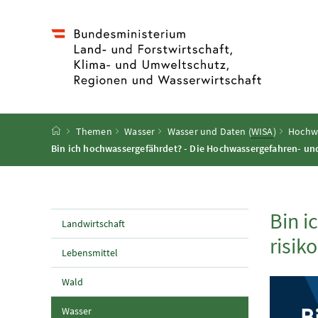
Accesskey
Accesskey
Accesskey
Accesskey
Zum Inhalt
Zum Hauptmenü
Zum Untermenü
Zur Suche
[4]
[1]
[3]
[2]
Startseite
Themen
Wasser
Wasser und Daten (
WISA
)
Hochwa
Bin ich hochwassergefährdet? - Die Hochwassergefahren- und
Bin i
Landwirtschaft
risik
Lebensmittel
Wald
(aktuelle Seite)
Wasser