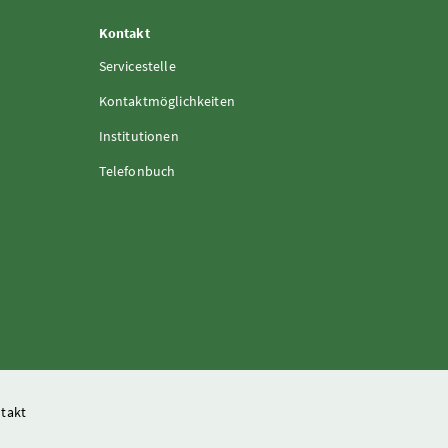
Kontakt
Servicestelle
Kontaktmöglichkeiten
Institutionen
Telefonbuch
takt
and- und Forstwirtschaft, Regionen und Wasserwirtschaft
isteriums