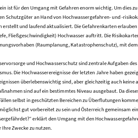
in ist für den Umgang mit Gefahren enorm wichtig. Um dies zu
en Schutzgüter an Hand von Hochwassergefahren- und -risikok
h erstellt und laufend aktualisiert. Die Gefahrenkarten erlaube
efe, Fließgeschwindigkeit) Hochwasser auftritt. Die Risikokart
nungsvorhaben (Raumplanung, Katastrophenschutz), mit dem Zi
ervorsorge und Hochwasserschutz sind zentrale Aufgaben des 
smus. Die Hochwasserereignisse der letzten Jahre haben gezei
ignissen überlebenswichtig sind, aber gleichzeitig auch keine a
nahmen sind auf ein bestimmtes Niveau ausgebaut. Da dieses 
Fällen selbst in geschützten Bereichen zu Überflutungen kommen
 möglichst gut vorbereitet zu sein und Österreich gemeinsam ei
rgefährdet?“ erklärt den Umgang mit den Hochwassergefahren- 
r Ihre Zwecke zu nutzen.