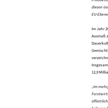
diesen ös
EU-Ebene,
Im Jahr 2
Ausmaß z
Dauerkult
Gemischtb
verzeichn
Insgesamt
12,9 Mill
„Im mehrj
Forstwirt
öffentlic