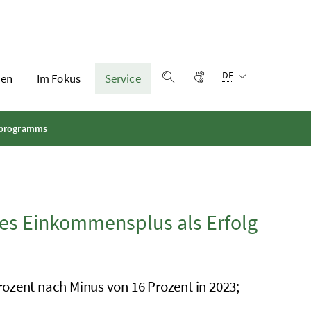
Sprachauswahl:
Gebärdensprache
DE
en
Im Fokus
Service
Suche einblenden
lsprogramms
tes Einkommensplus als Erfolg
ozent nach Minus von 16 Prozent in 2023;