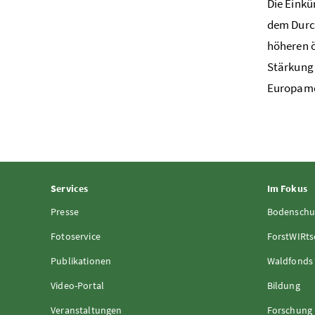
Die Einkü
dem Durch
höheren 
Stärkung 
Europamei
Services
Im Fokus
Presse
Bodenschu
Fotoservice
ForstWIRts
Publikationen
Waldfonds
Video-Portal
Bildung
Veranstaltungen
Forschung