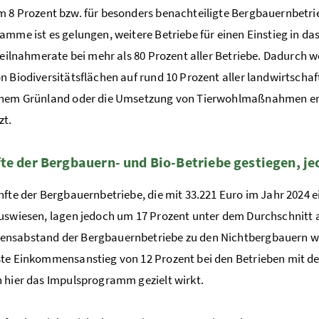
m 8
Prozent
bzw. für besonders benachteiligte Bergbauernbetr
amme ist es gelungen, weitere Betriebe für einen Einstieg in
 Teilnahmerate bei mehr als 80
Prozent
aller Betriebe. Dadurch w
n Biodiversitätsflächen auf rund 10
Prozent
aller landwirtschaf
chem Grünland oder die Umsetzung von Tierwohlmaßnahmen erm
zt.
te der Bergbauern- und Bio-Betriebe gestiegen, j
nfte der Bergbauernbetriebe, die mit 33.221 Euro im Jahr 2024
uswiesen, lagen jedoch um 17
Prozent
unter dem Durchschnitt al
nsabstand der Bergbauernbetriebe zu den Nichtbergbauern wie
ste Einkommensanstieg von 12
Prozent
bei den Betrieben mit d
 hier das Impulsprogramm gezielt wirkt.