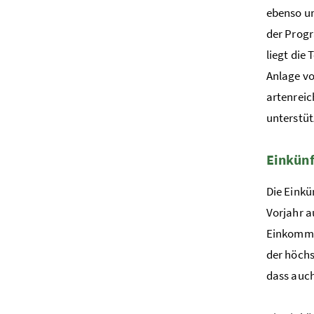
ebenso u
der Progr
liegt die
Anlage vo
artenrei
unterstüt
Einkünf
Die Einkü
Vorjahr a
Einkomme
der höch
dass auch