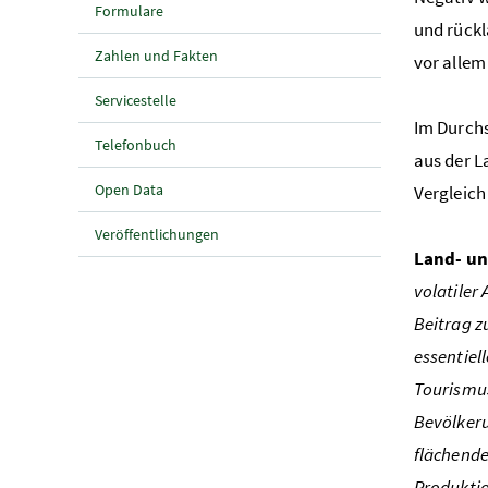
Formulare
und rückl
Zahlen und Fakten
vor allem
Servicestelle
Im Durchs
Telefonbuch
aus der L
Open Data
Vergleich
Veröffentlichungen
Land- un
volatiler
Beitrag z
essentiel
Tourismus
Bevölkeru
flächende
Produktio