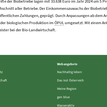
nfte der Biobetriebe lagen mit 33.638 Euro im Jahr 2024 um 5
Pr
schnitt aller Betriebe. Der Einkommenszuwachs der Biobetrie
öffentlichen Zahlungen, geprägt. Durch Anpassungen ab dem A
der biologischen Produktion im
ÖPUL
umgesetzt. Mit einem Ant
ster bei der Bio-Landwirtschaft.
Webangebote
tz
Nachhaltig leben
chaft
Das isst Österreich
Meine Region
gen blue
Wasseraktiv