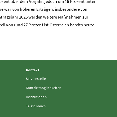
ozent
über dem Vorjahr, jedoch um 16
Prozent
unter
be war von höheren Erträgen, insbesondere von
ntragsjahr 2025 werden weitere Maßnahmen zur
eil von rund 27
Prozent
ist Österreich bereits heute
Kontakt
Servicestelle
Kontaktmöglichkeiten
Institutionen
Telefonbuch