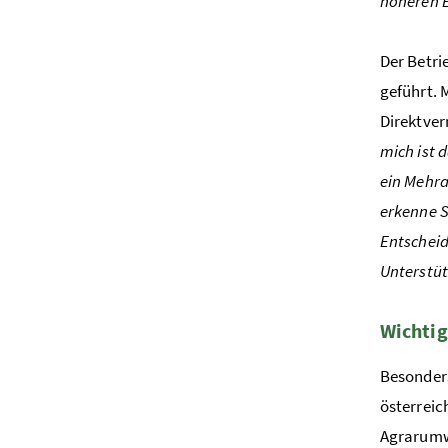
höheren 
Der Betri
geführt. 
Direktver
mich ist 
ein Mehra
erkenne S
Entscheid
Unterstüt
Wichtig
Besonders
österreic
Agrarumw