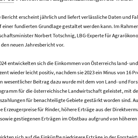
 Bericht erscheint jährlich und liefert verlässliche Daten und F
uf einer fundierten Grundlage gestaltet werden kann. Im Rahmen
schaftsminister Norbert Totschnig, LBG-Experte für Agrarökono
 den neuen Jahresbericht vor.
024 entwickelten sich die Einkommen von Österreichs land- und
zent wieder leicht positiv, nachdem sie 2023 ein Minus von 16
Pr
in wesentlicher Beitrag dazu wurde mit dem von Land- und Forst
gramm für die österreichische Landwirtschaft geleistet, mit d
szahlungen für benachteiligte Gebiete gestärkt worden sind.
e Erzeugerpreise für Rinder, höhere Erträge aus der Direktve
 sowie gestiegenen Erträgen im Obstbau aufgrund von höheren
irkten sich auf die Einkünfte niedrigere Erträge in der Forstw