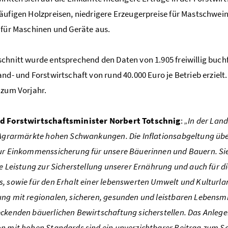
äufigen Holzpreisen, niedrigere Erzeugerpreise für Mastschwe
 für Maschinen und Geräte aus.
chnitt wurde entsprechend den Daten von 1.905 freiwillig buc
and- und Forstwirtschaft von rund 40.000 Euro je Betrieb erzielt
 zum Vorjahr.
d Forstwirtschaftsminister Norbert Totschnig
:
„In der Lan
 Agrarmärkte hohen Schwankungen. Die Inflationsabgeltung übe
ur Einkommenssicherung für unsere Bäuerinnen und Bauern. Sie e
le Leistung zur Sicherstellung unserer Ernährung und auch für di
, sowie für den Erhalt einer lebenswerten Umwelt und Kulturl
ng mit regionalen, sicheren, gesunden und leistbaren Lebensmi
ckenden bäuerlichen Bewirtschaftung sicherstellen. Das Anlege
n mit hohen Standards sind ein unverzichtbarer Beitrag zum S