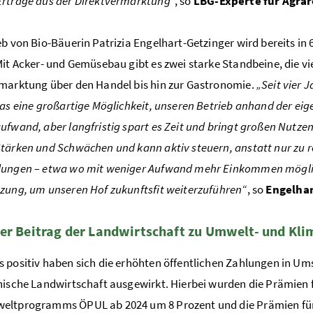
Erträge aus der Direktvermarktung
“, so
LBG-Experte für Agra
eb von Bio-Bäuerin Patrizia Engelhart-Getzinger wird bereits in 
Mit Acker- und Gemüsebau gibt es zwei starke Standbeine, die vi
marktung über den Handel bis hin zur Gastronomie.
„Seit vier 
das eine großartige Möglichkeit, unseren Betrieb anhand der eig
ufwand, aber langfristig spart es Zeit und bringt großen Nutzen
tärken und Schwächen und kann aktiv steuern, anstatt nur zu re
ungen – etwa wo mit weniger Aufwand mehr Einkommen möglich i
zung, um unseren Hof zukunftsfit weiterzuführen“
, so
Engelhar
er Beitrag der Landwirtschaft zu Umwelt- und Kl
 positiv haben sich die erhöhten öffentlichen Zahlungen in U
hische Landwirtschaft ausgewirkt. Hierbei wurden die Prämie
eltprogramms ÖPUL ab 2024 um 8
Prozent
und die Prämien für