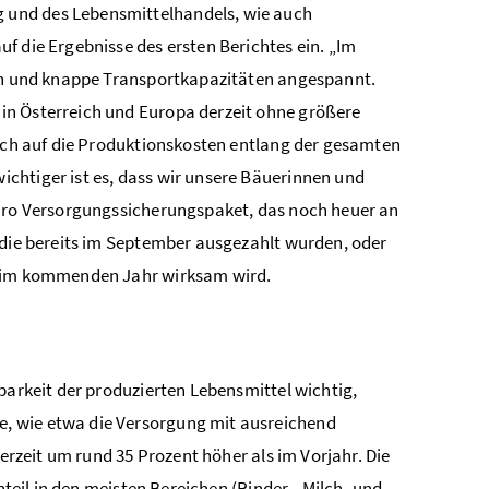
 und des Lebensmittelhandels, wie auch
f die Ergebnisse des ersten Berichtes ein. „Im
ten und knappe Transportkapazitäten angespannt.
in Österreich und Europa derzeit ohne größere
doch auf die Produktionskosten entlang der gesamten
chtiger ist es, dass wir unsere Bäuerinnen und
Euro Versorgungssicherungspaket, das noch heuer an
 die bereits im September ausgezahlt wurden, oder
er im kommenden Jahr wirksam wird.
barkeit der produzierten Lebensmittel wichtig,
, wie etwa die Versorgung mit ausreichend
derzeit um rund 35 Prozent höher als im Vorjahr. Die
nteil in den meisten Bereichen (Rinder-, Milch- und