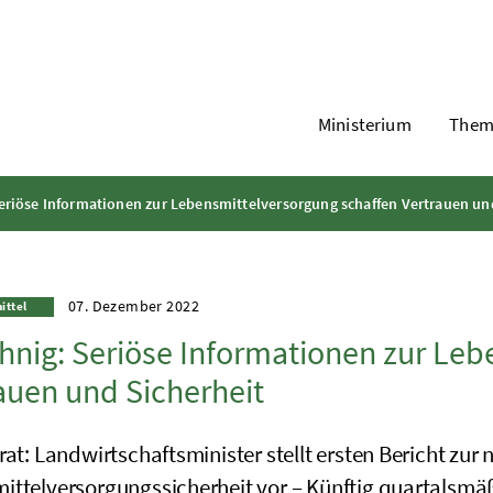
Ministerium
Them
eriöse Informationen zur Lebensmittelversorgung schaffen Vertrauen un
07. Dezember 2022
ittel
hnig: Seriöse Informationen zur Le
auen und Sicherheit
rat: Landwirtschaftsminister stellt ersten Bericht zur 
ittelversorgungssicherheit vor – Künftig quartalsmä