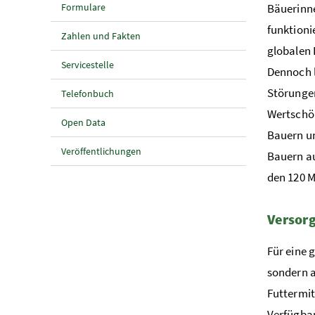
Formulare
Bäuerinn
funktioni
Zahlen und Fakten
globalen 
Servicestelle
Dennoch l
Störungen
Telefonbuch
Wertschöp
Open Data
Bauern un
Veröffentlichungen
Bauern au
den 120 M
Versorg
Für eine 
sondern a
Futtermit
Verfügbar