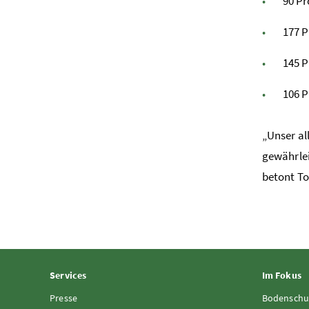
90 Pr
177 P
145 P
106 P
„Unser al
gewährlei
betont To
Services
Im Fokus
Presse
Bodenschu