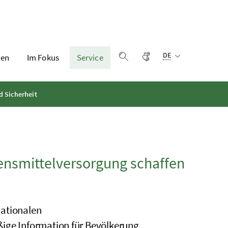
Sprachauswahl:
Gebärdensprache
DE
en
Im Fokus
Service
Suche einblenden
d Sicherheit
bensmittelversorgung schaffen
nationalen
ßige Information für Bevölkerung