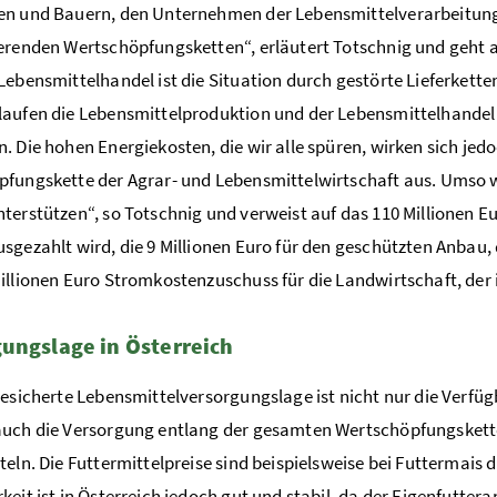
en und Bauern, den Unternehmen der Lebensmittelverarbeitung
erenden Wertschöpfungsketten“, erläutert Totschnig und geht au
Lebensmittelhandel ist die Situation durch gestörte Lieferket
aufen die Lebensmittelproduktion und der Lebensmittelhandel 
. Die hohen Energiekosten, die wir alle spüren, wirken sich je
fungskette der Agrar- und Lebensmittelwirtschaft aus. Umso wi
terstützen“, so Totschnig und verweist auf das 110 Millionen 
sgezahlt wird, die 9 Millionen Euro für den geschützten Anbau,
illionen Euro Stromkostenzuschuss für die Landwirtschaft, d
ungslage in Österreich
gesicherte Lebensmittelversorgungslage ist nicht nur die Verfüg
uch die Versorgung entlang der gesamten Wertschöpfungskette
teln. Die Futtermittelpreise sind beispielsweise bei Futtermais 
keit ist in Österreich jedoch gut und stabil, da der Eigenfuttera