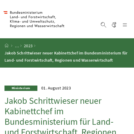
Accesskey
Accesskey
Accesskey
Accesskey
Zum Inhalt
Zum Hauptmenü
Zum Untermenü
Zur Suche
[4]
[1]
[3]
[2]
Gebärd
Na
Suche einblen
Startseite
…
2023
Jakob Schrittwieser neuer Kabinettchef im Bundesministerium für
Land- und Forstwirtschaft, Regionen und Wasserwirtschaft
01. August 2023
Ministerium
Jakob Schrittwieser neuer
Kabinettchef im
Bundesministerium für Land-
und Forstwirtschaft, Regionen