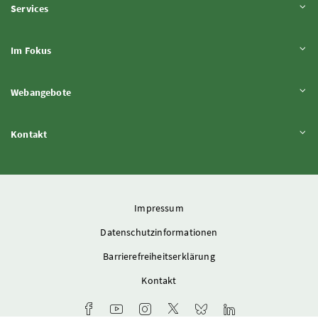
Inhalt aufklappen
Services
Inhalt aufklappen
Im Fokus
Inhalt aufklappen
Webangebote
Inhalt aufklappen
Kontakt
Impressum
Datenschutzinformationen
Barrierefreiheitserklärung
Kontakt
Facebook-Kanal des Ministeriums
Youtube-Kanal des Bundesministeriums für L
Instagram-Auftritt des Ministeriums
X-Account des Ministeriums
Bluesky-Account des Min
LinkedIn BMLUK