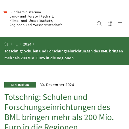
Accesskey
Accesskey
Accesskey
Accesskey
Zum Inhalt
Zum Hauptmenü
Zum Untermenü
Zur Suche
[4]
[1]
[3]
[2]
Gebärd
Na
Suche einblen
Startseite
…
2024
Totschnig: Schulen und Forschungseinrichtungen des BML bringen
mehr als 200 Mio. Euro in die Regionen
30. Dezember 2024
Ministerium
Totschnig: Schulen und
Forschungseinrichtungen des
BML bringen mehr als 200 Mio.
Euro in die Regionen