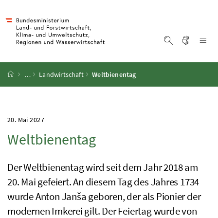
Accesskey
Accesskey
Accesskey
Accesskey
Zum Inhalt
Zum Hauptmenü
Zum Untermenü
Zur Suche
[4]
[1]
[3]
[2]
Gebärd
Na
Suche einblen
Startseite
…
Landwirtschaft
Weltbienentag
20. Mai 2027
Weltbienentag
Der Weltbienentag wird seit dem Jahr 2018 am
20. Mai gefeiert. An diesem Tag des Jahres 1734
wurde Anton Janša geboren, der als Pionier der
modernen Imkerei gilt. Der Feiertag wurde von