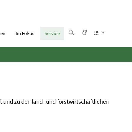
Sprachauswahl:
Gebärdensprache
DE
en
Im Fokus
Service
Suche einblenden
ft und zu den land- und forstwirtschaftlichen