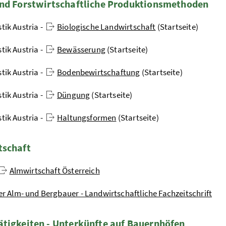
nd Forstwirtschaftliche Produktionsmethoden
stik Austria -
Biologische Landwirtschaft
(Startseite)
stik Austria -
Bewässerung
(Startseite)
stik Austria -
Bodenbewirtschaftung
(Startseite)
stik Austria -
Düngung
(Startseite)
stik Austria -
Haltungsformen
(Startseite)
tschaft
Almwirtschaft Österreich
er Alm- und Bergbauer - Landwirtschaftliche Fachzeitschrift
tigkeiten - Unterkünfte auf Bauernhöfen