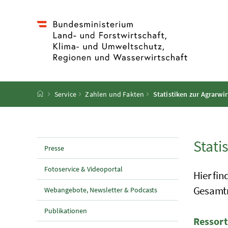
Accesskey
Accesskey
Accesskey
Accesskey
Zum Inhalt
Zum Hauptmenü
Zum Untermenü
Zur Suche
[4]
[1]
[3]
[2]
Startseite
Service
Zahlen und Fakten
Statistiken zur Agrarwir
Stati
Presse
Fotoservice & Videoportal
Hier fin
Gesamt
Webangebote, Newsletter & Podcasts
Publikationen
Ressort