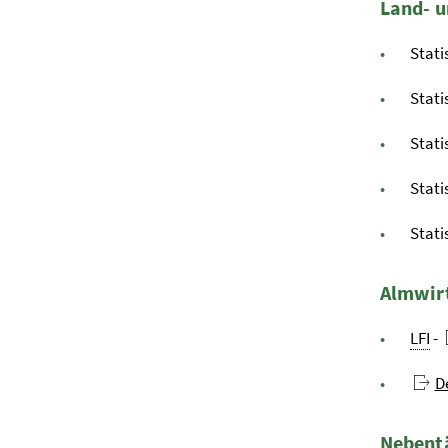
Land- u
Stati
Stati
Stati
Stati
Stati
Almwir
LFI
-
D
Nebentä