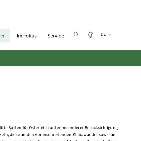
Sprachauswahl:
Gebärdensprache
DE
en
Im Fokus
Service
Suche einblenden
fitte Sorten für Österreich unter besonderer Berücksichtigung
ckeln, diese an den voranschreitenden Klimawandel sowie an