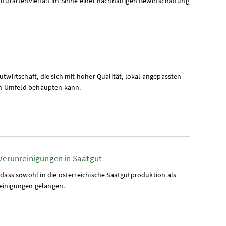
lturartenvielfalt im Sinne einer nachhaltigen Bewirtschaftung
twirtschaft, die sich mit hoher Qualität, lokal angepassten
len Umfeld behaupten kann.
Verunreinigungen in Saatgut
 dass sowohl in die österreichische Saatgutproduktion als
einigungen gelangen.