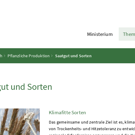
Ministerium
Them
ch
Pflanzliche Produktion
Saatgut und Sorten
ut und Sorten
Klimafitte Sorten
Das gemeinsame und zentrale Ziel ist es, klima
von Trockenheits- und Hitzetoleranz zu entwi