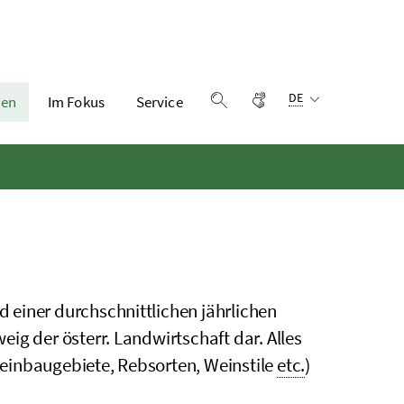
Sprachauswahl:
Gebärdensprache
DE
en
Im Fokus
Service
Suche einblenden
d einer durchschnittlichen jährlichen
ig der österr. Landwirtschaft dar. Alles
einbaugebiete, Rebsorten, Weinstile
etc.
)