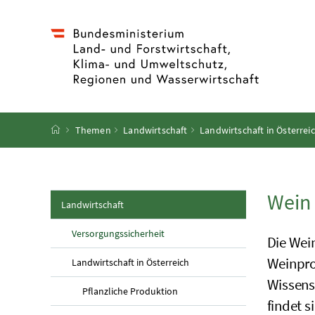
Accesskey
Accesskey
Accesskey
Accesskey
Zum Inhalt
Zum Hauptmenü
Zum Untermenü
Zur Suche
[4]
[1]
[3]
[2]
Startseite
Themen
Landwirtschaft
Landwirtschaft in Österrei
Wein
(aktuelle Seite)
Landwirtschaft
Versorgungssicherheit
Die Wein
Weinprod
(aktuelle Seite)
Landwirtschaft in Österreich
Wissens
(aktuelle Seite)
Pflanzliche Produktion
findet 