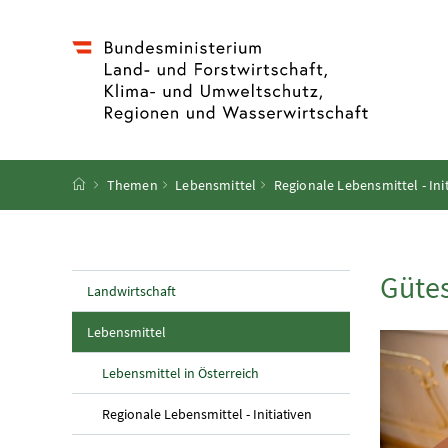
Accesskey
Accesskey
Accesskey
Accesskey
Zum Inhalt
Zum Hauptmenü
Zum Untermenü
Zur Suche
[4]
[1]
[3]
[2]
Startseite
Themen
Lebensmittel
Regionale Lebensmittel - Ini
Güte
Landwirtschaft
(aktuelle Seite)
Lebensmittel
Lebensmittel in Österreich
(aktuelle Seite)
Regionale Lebensmittel - Initiativen