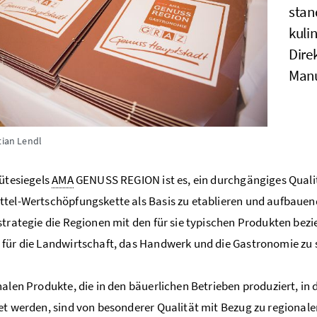
stan
kuli
Dire
Manu
tian Lendl
Gütesiegels
AMA
GENUSS REGION ist es, ein durchgängiges Quali
tel-Wertschöpfungskette als Basis zu etablieren und aufbaue
strategie die Regionen mit den für sie typischen Produkten be
für die Landwirtschaft, das Handwerk und die Gastronomie zu 
nalen Produkte, die in den bäuerlichen Betrieben produziert, i
et werden, sind von besonderer Qualität mit Bezug zu regionaler