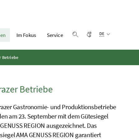
Sprachauswahl:
Gebärdensprache
DE
en
Im Fokus
Service
Suche einblenden
 Betriebe
azer Betriebe
razer Gastronomie- und Produktionsbetriebe
en am 23. September mit dem Gütesiegel
GENUSS REGION ausgezeichnet. Das
siegel
AMA
GENUSS REGION garantiert