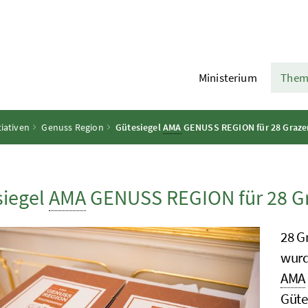
Ministerium
Them
tiativen
Genuss Region
Gütesiegel
AMA
GENUSS REGION für 28 Grazer
siegel
AMA
GENUSS REGION für 28 Gr
28 G
wurd
AMA
Güte