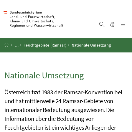
Accesskey
Accesskey
Accesskey
Accesskey
Zum Inhalt
Zum Hauptmenü
Zum Untermenü
Zur Suche
[4]
[1]
[3]
[2]
Gebärd
Na
Suche einblen
Startseite
…
Feuchtgebiete (Ramsar)
Nationale Umsetzung
Nationale Umsetzung
Österreich trat 1983 der Ramsar-Konvention bei
und hat mittlerweile 24 Ramsar-Gebiete von
internationaler Bedeutung ausgewiesen. Die
Information über die Bedeutung von
Feuchtgebieten ist ein wichtiges Anliegen der