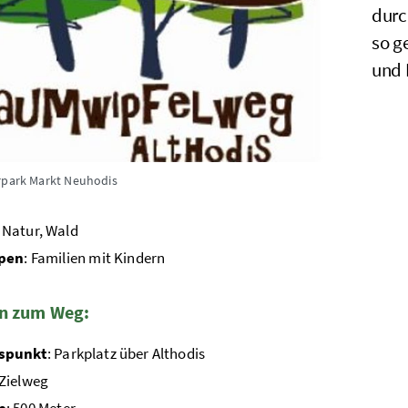
durc
so g
und 
rpark Markt Neuhodis
: Natur, Wald
ppen
: Familien mit Kindern
n zum Weg:
spunkt
: Parkplatz über Althodis
 Zielweg