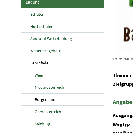
(aktuelle Seite)
Bildung
Schulen
Hochschulen
Aus- und Weiterbildung
Wissensangebote
Foto: Natu
(aktuelle Seite)
Lehrpfade
Themen
Wien
Zielgru
Niederösterreich
(aktuelle Seite)
Burgenland
Angabe
Oberösterreich
Ausgang
Wegtyp
:
Salzburg