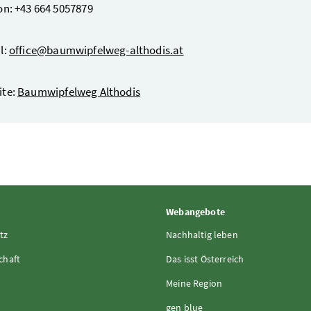
on: +43 664 5057879
l:
office@baumwipfelweg-althodis.at
ite:
Baumwipfelweg Althodis
Webangebote
tz
Nachhaltig leben
chaft
Das isst Österreich
Meine Region
gen blue