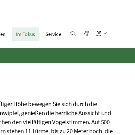
Sprachauswahl:
Gebärdensprache
DE
en
Im Fokus
Service
Suche einblenden
uftiger Höhe bewegen Sie sich durch die
wipfel, genießen die herrliche Aussicht und
chen den vielfältigen Vogelstimmen. Auf 500
rn stehen 11 Türme, bis zu 20 Meter hoch, die