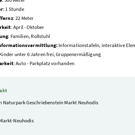
e
: 500 Meter
er
: 1 Stunde
ffernz
: 22 Meter
rkeit
: April - Oktober
ung
: Familien, Rollstuhl
Informationsvermittlung:
Informationstafeln, interaktive El
 Kinder unter 6 Jahren frei, Gruppenermäßigung
arkeit
: Auto - Parkplatz vorhanden
akt
n Naturpark Geschriebenstein Markt Neuhodis
 Markt-Neuhodis