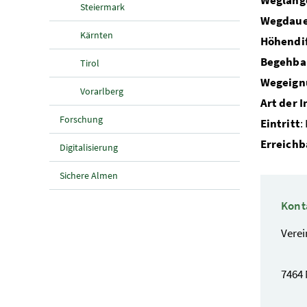
Wegläng
Steiermark
Wegdau
Kärnten
Höhendi
Begehba
Tirol
Wegeign
Vorarlberg
Art der 
Forschung
Eintritt
:
Erreichb
Digitalisierung
Sichere Almen
Kont
Verei
7464