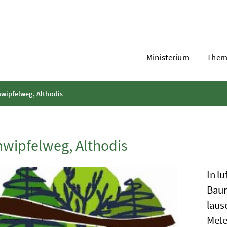
Ministerium
Them
wipfelweg, Althodis
wipfelweg, Althodis
In l
Baum
laus
Mete