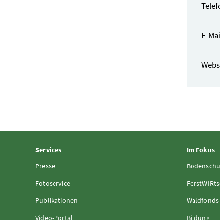
Telef
E-Mai
Webs
Services
Im Fokus
Presse
Bodenschu
Fotoservice
ForstWIRts
Publikationen
Waldfonds
Video-Portal
Bildung