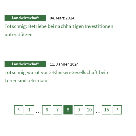
Landwirtschaft
04. März 2024
Totschnig: Betriebe bei nachhaltigen Investitionen
unterstützen
Landwirtschaft
11. Jänner 2024
Totschnig warnt vor 2-Klassen-Gesellschaft beim
Lebensmitteleinkauf
search.pagingback
search.page
search.page
search.page
search.page
(search.pagecurrent)
search.page
search.page
search.page
search
1
6
7
8
9
10
15