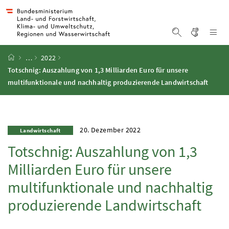
Accesskey
Accesskey
Accesskey
Accesskey
Zum Inhalt
Zum Hauptmenü
Zum Untermenü
Zur Suche
[4]
[1]
[3]
[2]
Gebärd
Na
Suche einblen
Startseite
…
2022
Totschnig: Auszahlung von 1,3 Milliarden Euro für unsere
multifunktionale und nachhaltig produzierende Landwirtschaft
20. Dezember 2022
Landwirtschaft
Totschnig: Auszahlung von 1,3
Milliarden Euro für unsere
multifunktionale und nachhaltig
produzierende Landwirtschaft