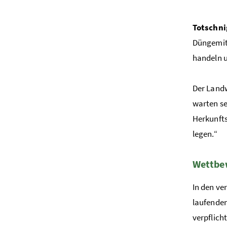
Totschni
Düngemitt
handeln u
Der Landw
warten se
Herkunfts
legen.“
Wettbew
In den ve
laufenden
verpflic