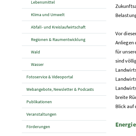
Lebensmittel
Zukunftsa
Klima und Umwelt
Belastung
Abfall- und Kreislaufwirtschaft
Vor dies
Regionen & Raumentwicklung
Anliegen 
für unser
Wald
sind völl
Wasser
Landwirts
Fotoservice & Videoportal
Landwirts
Landwirts
Webangebote, Newsletter & Podcasts
breite Rü
Publikationen
Blick au
Veranstaltungen
Energi
Förderungen