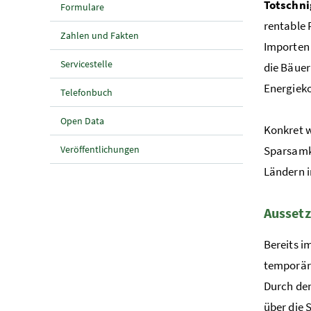
Totschni
Formulare
rentable 
Zahlen und Fakten
Importen 
Servicestelle
die Bäuer
Energiek
Telefonbuch
Open Data
Konkret w
Veröffentlichungen
Sparsamke
Ländern i
Aussetz
Bereits i
temporär
Durch den
über die 