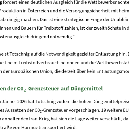
g
fordert einen deutlichen Ausgleich für die Wettbewerbsnachte
Produktion in Österreich und die Versorgungsicherheit mit heim
abhängig machen. Das ist eine strategische Frage der Unabhäng
innen und Bauern für Treibstoff zahlen, ist der zweithöchste in d
ostenausgleich dringend notwendig.“
eist Totschnig auf die Notwendigkeit gezielter Entlastung hin. 
it beim Treibstoffverbrauch belohnen und die Wettbewerbsfähigk
n der Europäischen Union, die derzeit über kein Entlastungsmod
en der C0
-Grenzsteuer auf Düngemittel
2
m Jänner 2026 hat Totschnig zudem die hohen Düngemittelpreise
es Aussetzen der C0
-Grenzsteuer vorgeschlagen. 19 weitere EU-
2
 anhaltenden Iran-Krieg hat sich die Lage weiter verschärft, da
Straße von Hormuz transportiert wird.