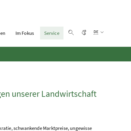
Sprachauswahl:
Gebärdensprache
DE
en
Im Fokus
Service
Suche einblenden
gen unserer Landwirtschaft
kratie, schwankende Marktpreise, ungewisse