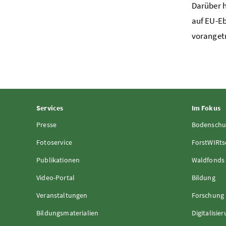
Darüber h
auf EU-Eb
vorangetr
Services
Im Fokus
Presse
Bodenschu
Fotoservice
ForstWIRts
Publikationen
Waldfonds
Video-Portal
Bildung
Veranstaltungen
Forschung
Bildungsmaterialien
Digitalisie