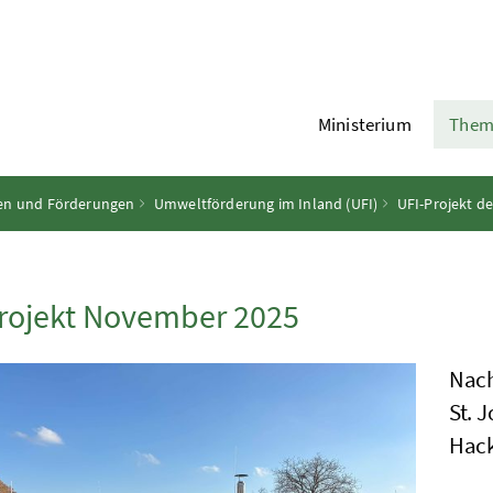
Ministerium
Them
iven und Förderungen
Umweltförderung im Inland (UFI)
UFI-Projekt d
rojekt November 2025
Nach
St. 
Hack