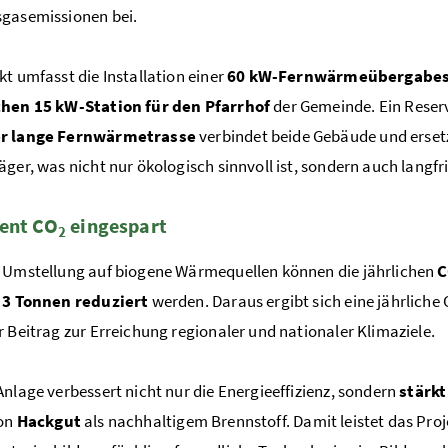
sgasemissionen bei.
kt umfasst die Installation einer
60 kW-Fernwärmeübergabest
chen 15 kW-Station für den Pfarrhof
der Gemeinde. Ein Reserv
r lange Fernwärmetrasse
verbindet beide Gebäude und ersetz
äger, was nicht nur ökologisch sinnvoll ist, sondern auch langfris
ent CO
eingespart
2
 Umstellung auf biogene Wärmequellen können die jährlichen
h 3 Tonnen reduziert
werden. Daraus ergibt sich eine jährliche
r Beitrag zur Erreichung regionaler und nationaler Klimaziele.
Anlage verbessert nicht nur die Energieeffizienz, sondern
stärk
von
Hackgut
als nachhaltigem Brennstoff. Damit leistet das Pro