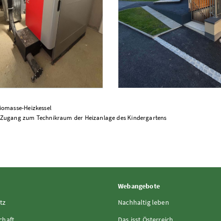
essel
Foto 1: AOP Anlagen Optimierungs GmbH
Zugang zum Technikraum der Heiz
Biomasse-Heizkessel
: Zugang zum Technikraum der Heizanlage des Kindergartens
Webangebote
tz
Nachhaltig leben
chaft
Das isst Österreich