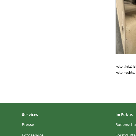
Biomasse-K
Foto links: 
Foto rechts
Services
Im Fokus
Presse
Bodenschu
Fotoservice
ForstWIRts