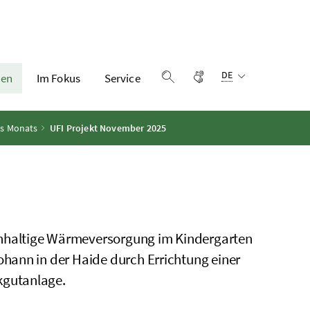
Sprachauswahl:
Gebärdensprache
DE
en
Im Fokus
Service
Suche einblenden
es Monats
UFI Projekt November 2025
haltige Wärmeversorgung im Kindergarten
Johann in der Haide durch Errichtung einer
gutanlage.