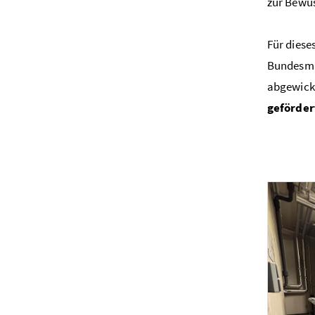
zur Bewus
Für dies
Bundesmin
abgewicke
geförder