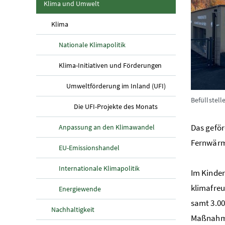
(aktuelle Seite)
Klima und Umwelt
(aktuelle Seite)
Klima
Nationale Klimapolitik
(aktuelle Seite)
Klima-Initiativen und Förderungen
(aktuelle Seite)
Umweltförderung im Inland (UFI)
Befüllstel
(aktuelle Seite)
Die UFI-Projekte des Monats
Das geför
Anpassung an den Klimawandel
Fernwär
EU-Emissionshandel
Internationale Klimapolitik
Im Kinder
klimafreu
Energiewende
samt 3.00
Nachhaltigkeit
Maßnahme 