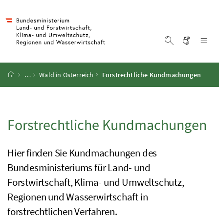
Accesskey
Accesskey
Accesskey
Accesskey
Zum Inhalt
Zum Hauptmenü
Zum Untermenü
Zur Suche
[4]
[1]
[3]
[2]
Gebärd
Na
Suche einblen
Startseite
…
Wald in Österreich
Forstrechtliche Kundmachungen
Forstrechtliche Kundmachungen
Hier finden Sie Kundmachungen des
Bundesministeriums für Land- und
Forstwirtschaft, Klima- und Umweltschutz,
Regionen und Wasserwirtschaft in
forstrechtlichen Verfahren.