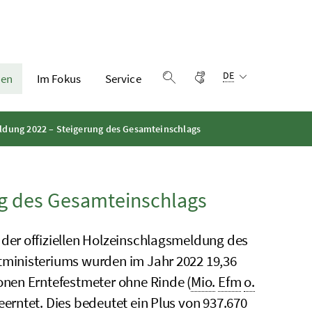
Sprachauswahl:
Gebärdensprache
DE
en
Im Fokus
Service
Suche einblenden
ldung 2022 – Steigerung des Gesamteinschlags
g des Gesamteinschlags
 der offiziellen Holzeinschlagsmeldung des
tministeriums wurden im Jahr 2022 19,36
ionen Erntefestmeter ohne Rinde (
Mio.
Efm
o.
geerntet. Dies bedeutet ein Plus von 937.670