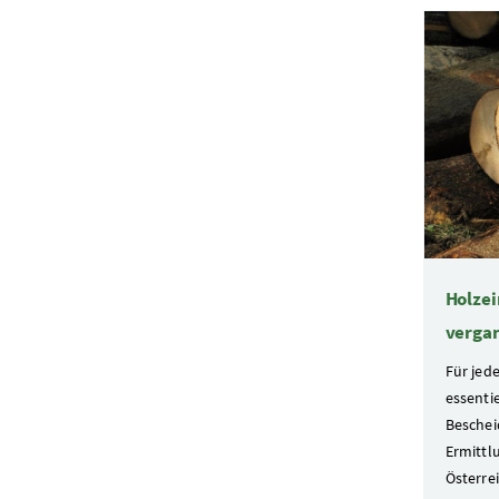
3 Elemen
Holzei
verga
Für jede
essenti
Beschei
Ermittl
Österre