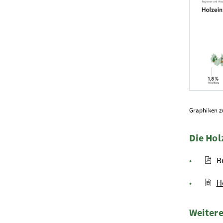
Foto 1: BM
Graphiken z
Die Ho
B
H
Weitere