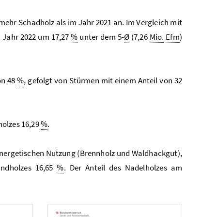
mehr Schadholz als im Jahr 2021 an. Im Vergleich mit
m Jahr 2022 um 17,27
%
unter dem 5-
Ø
(7,26
Mio.
Efm
)
on 48
%
, gefolgt von Stürmen mit einem Anteil von 32
holzes 16,29
%
.
 energetischen Nutzung (Brennholz und Waldhackgut),
rundholzes 16,65
%
. Der Anteil des Nadelholzes am