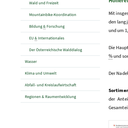
Höherer
Wald und Freizeit
Mit insge
Mountainbike-Koordination
den langj
Bildung
&
Forschung
und um 1
EU
&
Internationales
Die Haup
Der Österreichische Walddialog
%
und son
Wasser
Der Nadel
Klima und Umwelt
Abfall- und Kreislaufwirtschaft
Sortimen
Regionen & Raumentwicklung
der Ante
Gesamtei