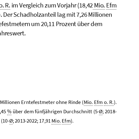
o. R.
im Vergleich zum Vorjahr (18,42
Mio.
Efm
). Der Schadholzanteil lag mit 7,26 Millionen
efestmetern um 20,11 Prozent über dem
ahreswert.
 Millionen Erntefestmeter ohne Rinde (
Mio.
Efm
o. R.
).
4,45
%
über dem fünfjährigen Durchschnitt (5-
Ø
; 2018-
(10-
Ø
; 2013-2022; 17,91
Mio.
Efm
).