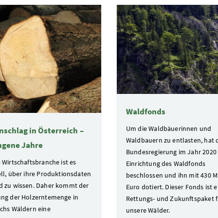
te
Waldfonds
Um die Waldbäuerinnen und
nschlag in Österreich –
Waldbauern zu entlasten, hat 
ngene Jahre
Bundesregierung im Jahr 2020 
 Wirtschaftsbranche ist es
Einrichtung des Waldfonds
ell, über ihre Produktionsdaten
beschlossen und ihn mit 430 M
d zu wissen. Daher kommt der
Euro dotiert. Dieser Fonds ist e
ung der Holzerntemenge in
Rettungs- und Zukunftspaket f
ichs Wäldern eine
unsere Wälder.