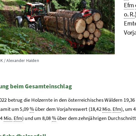
Efm
o. R.
Ernt
Vorj
K / Alexander Haiden
rung beim Gesamteinschlag
022 betrug die Holzernte in den österreichisches Wäldern 19,36
 damit um 5,09
%
über dem Vorjahreswert (18,42
Mio.
Efm
), um 
54
Mio.
Efm
) und um 8,08
%
über dem zehnjährigen Durchschnitt 