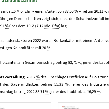
 Schadholzanfall
samt 7,26
Mio.
Efm
– einem Anteil von 37,50
%
– fiel um 20,11
%
ährigen Durchschnitten zeigt sich, dass der Schadholzanfall i
,91
%
über dem 10-
Ø
(7,12
Mio.
Efm
) lag.
tschadensfaktoren 2022 waren Borkenkäfer mit einem Anteil v
stigen Kalamitäten mit 20
%
.
holzanteil am Gesamteinschlag betrug 83,71
%
, jener des Laub
tsverteilung
: 28,02
%
des Einschlages entfielen auf Holz zur
il des Sägerundholzes betrug 55,33
%
, jener des Industrie
nschlag betrug 2022 83,71
%
, jener des Laubholzes 16,29
%
.