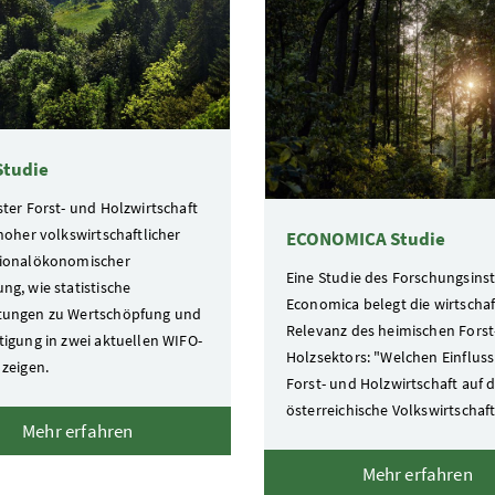
Studie
ster Forst- und Holzwirtschaft
hoher volkswirtschaftlicher
ECONOMICA Studie
ionalökonomischer
Eine Studie des Forschungsinst
ng, wie statistische
Economica belegt die wirtschaf
tungen zu Wertschöpfung und
Relevanz des heimischen Forst
tigung in zwei aktuellen WIFO-
Holzsektors: "Welchen Einfluss
 zeigen.
Forst- und Holzwirtschaft auf d
österreichische Volkswirtschaf
Mehr erfahren
Mehr erfahren