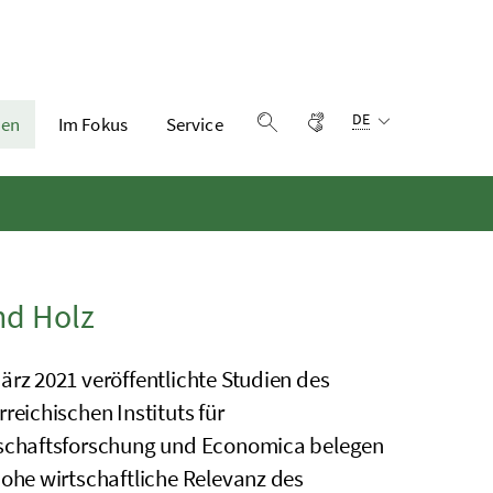
Sprachauswahl:
Gebärdensprache
DE
en
Im Fokus
Service
Suche einblenden
nd Holz
ärz 2021 veröffentlichte Studien des
rreichischen Instituts für
schaftsforschung und Economica belegen
hohe wirtschaftliche Relevanz des