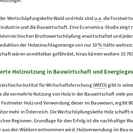
 Köstinger.
der Wertschöpfungskette Wald und Holz sind
u.a.
die Forstwirts
rindustrie und die Bauwirtschaft. Eine Economica-Studie zeigt n
österreichischen Bruttowertschöpfung erwirtschaftet und jeder 
 Reduktion der Holzeinschlagsmenge von nur 10
%
hätte weitreic
chaft wären unmittelbar gefährdet, hinzu kämen weitere 10.760 
erte Holznutzung in Bauwirtschaft und Energieg
reichische Institut für Wirtschaftsforschung (
WIFO
) gibt in sei
ss die vermehrte Nutzung von Holz in der Bauwirtschaft viele posit
 Festmeter Holz und Verwendung dieser im Bauwesen, ergibt 80
ätze mehr in Österreich. Die Wertschöpfungskette Holz schafft 
ichen Regionen. Grundlage für den Erfolg ist die nachhaltige W
r aus den Wäldern entnommen wird. Holzverwendung im Bau ode