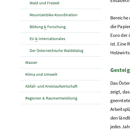
Elisabeth
Wald und Freizeit
Mountainbike-Koordination
Bereiche 
die Papie
Bildung
&
Forschung
Euro der 
EU
&
Internationales
ist. Eine
Der Österreichische Walddialog
Holzwirts
Wasser
Gesteig
Klima und Umwelt
Das Öster
Abfall- und Kreislaufwirtschaft
zeigt, da
Regionen & Raumentwicklung
geerntete
Arbeitspl
den ländl
jedes Jah