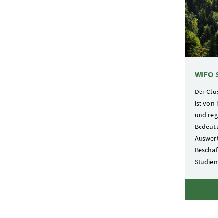
WIFO 
Der Clu
ist von 
und reg
Bedeutu
Auswer
Beschäf
Studien