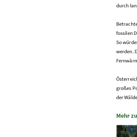
durch lan
Betrachte
fossilen 
So würden
werden. D
Fernwär
Österreic
großes Po
der Wälde
Mehr z
2 Elemen