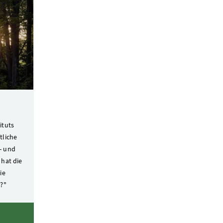
ituts
tliche
- und
 hat die
ie
t?"