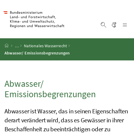
Accesskey
Accesskey
Accesskey
Accesskey
Zum Inhalt
Zum Hauptmenü
Zum Untermenü
Zur Suche
[4]
[1]
[3]
[2]
Gebärd
Na
Suche einblen
Startseite
…
Nationales Wasserrecht
Abwasser/ Emissionsbegrenzungen
Abwasser/
Emissionsbegrenzungen
Abwasser ist Wasser, das in seinen Eigenschaften
derart verändert wird, dass es Gewässer in ihrer
Beschaffenheit zu beeinträchtigen oder zu