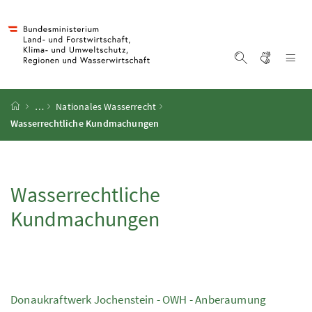
Accesskey
Accesskey
Accesskey
Accesskey
Zum Inhalt
Zum Hauptmenü
Zum Untermenü
Zur Suche
[4]
[1]
[3]
[2]
Gebärd
Na
Suche einblen
Startseite
…
Nationales Wasserrecht
Wasserrechtliche Kundmachungen
Wasserrechtliche
Kundmachungen
Donaukraftwerk Jochenstein -
OWH
- Anberaumung