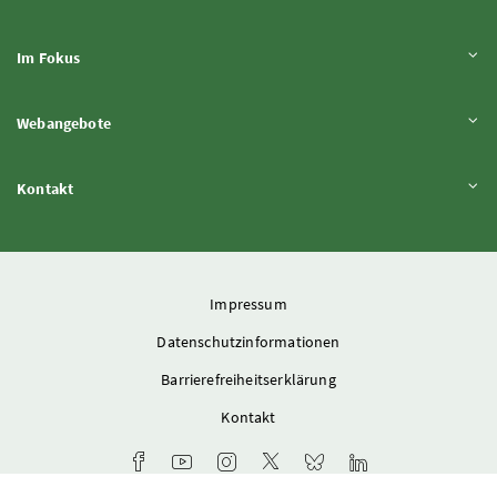
Inhalt aufklappen
Im Fokus
Inhalt aufklappen
Webangebote
Inhalt aufklappen
Kontakt
Impressum
Datenschutzinformationen
Barrierefreiheitserklärung
Kontakt
Facebook-Kanal des Ministeriums
Youtube-Kanal des Bundesministeriums für L
Instagram-Auftritt des Ministeriums
X-Account des Ministeriums
Bluesky-Account des Min
LinkedIn BMLUK