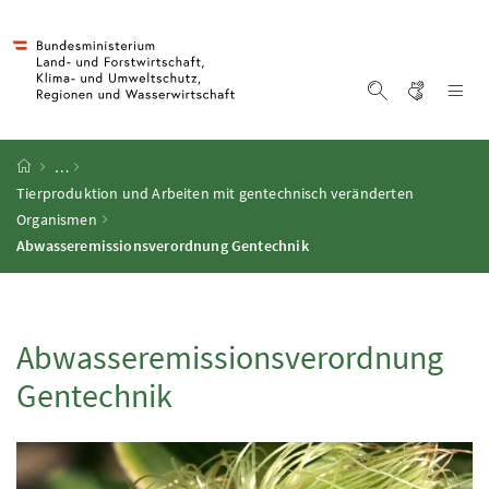
Accesskey
Accesskey
Accesskey
Accesskey
Zum Inhalt
Zum Hauptmenü
Zum Untermenü
Zur Suche
[4]
[1]
[3]
[2]
Gebärd
Na
Suche einblen
Startseite
…
Tierproduktion und Arbeiten mit gentechnisch veränderten
Organismen
Abwasseremissionsverordnung Gentechnik
Abwasseremissionsverordnung
Gentechnik