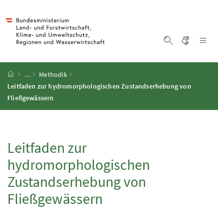
Accesskey
Accesskey
Accesskey
Accesskey
Zum Inhalt
Zum Hauptmenü
Zum Untermenü
Zur Suche
[4]
[1]
[3]
[2]
Gebärd
Na
Suche einblen
Startseite
…
Methodik
Leitfaden zur hydromorphologischen Zustandserhebung von
Fließgewässern
Leitfaden zur
hydromorphologischen
Zustandserhebung von
Fließgewässern