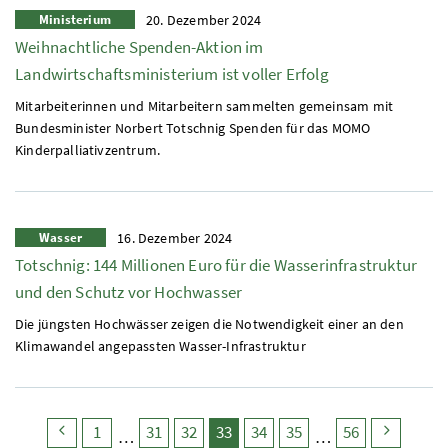
Ministerium
20. Dezember 2024
Weihnachtliche Spenden-Aktion im
Landwirtschaftsministerium ist voller Erfolg
Mitarbeiterinnen und Mitarbeitern sammelten gemeinsam mit
Bundesminister Norbert Totschnig Spenden für das MOMO
Kinderpalliativzentrum.
Wasser
16. Dezember 2024
Totschnig: 144 Millionen Euro für die Wasserinfrastruktur
und den Schutz vor Hochwasser
Die jüngsten Hochwässer zeigen die Notwendigkeit einer an den
Klimawandel angepassten Wasser-Infrastruktur
search.pagingback
search.page
search.page
search.page
search.page
(search.pagecurrent)
search.page
search.page
search.page
search
1
31
32
33
34
35
56