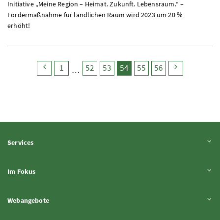
Initiative „Meine Region – Heimat. Zukunft. Lebensraum.“ –
Fördermaßnahme für ländlichen Raum wird 2023 um 20 %
erhöht!
search.pagingback
search.page
search.page
search.page
search.page
(search.pagecurrent)
search.page
search.page
search.pag
1
52
53
54
55
56
Inhalt aufklappen
Services
Inhalt aufklappen
Im Fokus
Inhalt aufklappen
Webangebote