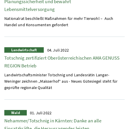
Planungssicherheit und bewahrt
Lebensmittelversorgung
Nationalrat beschließt Maßnahmen für mehr Tierwohl – Auch
Handel und Konsumenten gefordert
Landwirtschaft
04. Juli 2022
Totschnig zertifiziert Oberösterreichischen
AMA
GENUSS
REGION Betrieb
Landwirtschaftsminister Totschnig und Landesrätin Langer-
Weninger zeichnen „Maisserhof“ aus - Neues Gütesiegel steht für
geprüfte regionale Qualität
Wald
01. Juli 2022
Nehammer/Totschnig in Kärnten: Danke an alle
Einsatzkräfte, die Herausragendes leisten