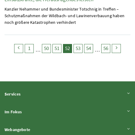
Kanzler Nehammer und Bundesminister Totschnig in Treffen –
Schutzmaßnahmen der Wildbach- und Lawinenverbauung haben
noch größere Katastrophen verhindert
search.pagingback
search.page
search.page
search.page
search.page
(search.pagecurrent)
search.page
search.page
search.page
search
1
50
51
52
53
54
56
Inhalt aufklappen
Services
Inhalt aufklappen
Im Fokus
Inhalt aufklappen
Webangebote