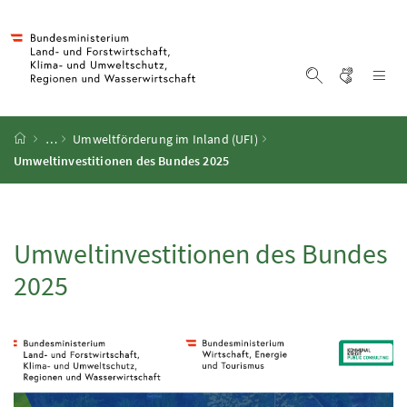
Accesskey
Accesskey
Accesskey
Accesskey
Zum Inhalt
Zum Hauptmenü
Zum Untermenü
Zur Suche
[4]
[1]
[3]
[2]
Gebärd
Na
Suche einblen
Startseite
…
Umweltförderung im Inland (UFI)
Umweltinvestitionen des Bundes 2025
Umweltinvestitionen des Bundes
2025