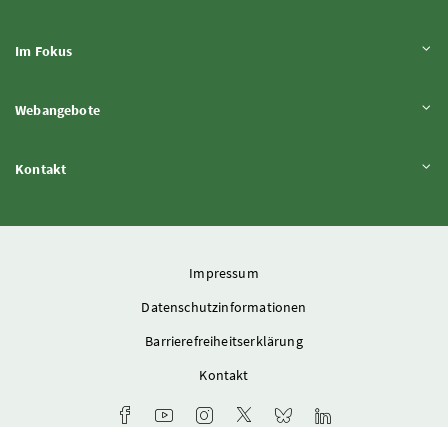
Inhalt aufklappen
Im Fokus
Inhalt aufklappen
Webangebote
Inhalt aufklappen
Kontakt
Impressum
Datenschutzinformationen
Barrierefreiheitserklärung
Kontakt
Facebook-Kanal des Ministeriums
Youtube-Kanal des Bundesministeriums für L
Instagram-Auftritt des Ministeriums
X-Account des Ministeriums
Bluesky-Account des Min
LinkedIn BMLUK