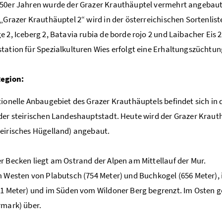
50er Jahren wurde der Grazer Krauthäuptel vermehrt angebaut
 „Grazer Krauthäuptel 2“ wird in der österreichischen Sortenl
e 2, Iceberg 2, Batavia rubia de borde rojo 2 und Laibacher Eis 2
tation für Spezialkulturen Wies erfolgt eine Erhaltungszüchtun
Region:
tionelle Anbaugebiet des Grazer Krauthäuptels befindet sich in 
der steirischen Landeshauptstadt. Heute wird der Grazer Kraut
eirisches Hügelland) angebaut.
r Becken liegt am Ostrand der Alpen am Mittellauf der Mur.
m Westen von Plabutsch (754 Meter) und Buchkogel (656 Meter)
51 Meter) und im Süden vom Wildoner Berg begrenzt. Im Osten g
rmark) über.