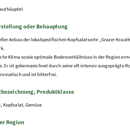
rauthäuptel
stellung oder Behauptung
eller Anbau der lokalspezifischen Kopfsalatsorte „Grazer Kraut
rk.
ische Klima sowie optimale Bodenverhältnisse in der Region er
e. Er ist gekennzeichnet durch seine oft intensiv ausgeprägte R
romatisch und ist bitterfrei.
tbezeichnung, Produktklasse
t, Kopfsalat, Gemüse
er Region