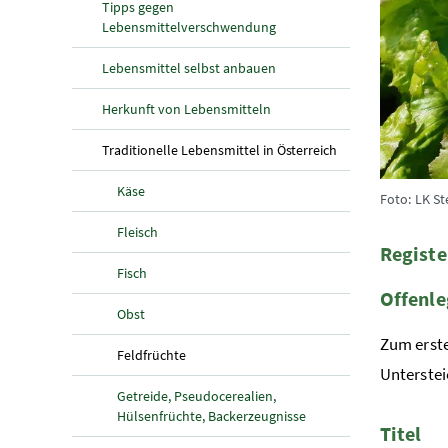
Tipps gegen
Lebensmittelverschwendung
Lebensmittel selbst anbauen
Herkunft von Lebensmitteln
(aktuelle Seite)
Traditionelle Lebensmittel in Österreich
Käse
Foto: LK S
Fleisch
Regist
Fisch
Offenl
Obst
Zum erste
(aktuelle Seite)
Feldfrüchte
Unterstei
Getreide, Pseudocerealien,
Hülsenfrüchte, Backerzeugnisse
Titel