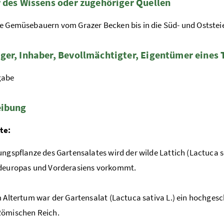
 des Wissens oder zugehöriger Quellen
e Gemüsebauern vom Grazer Becken bis in die Süd- und Ostste
er, Inhaber, Bevollmächtigter, Eigentümer eines T
gabe
eibung
te:
ungspflanze des Gartensalates wird der wilde Lattich (Lactuca s
üdeuropas und Vorderasiens vorkommt.
m Altertum war der Gartensalat (Lactuca sativa L.) ein hochges
Römischen Reich.