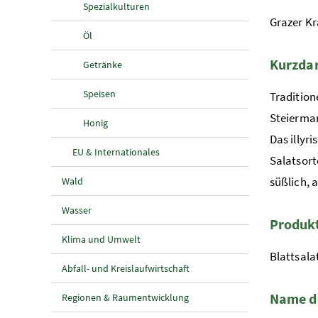
Spezialkulturen
Grazer K
Öl
Kurzdar
Getränke
Speisen
Tradition
Steierma
Honig
Das illyr
EU & Internationales
Salatsort
süßlich, a
Wald
Wasser
Produk
Klima und Umwelt
Blattsala
Abfall- und Kreislaufwirtschaft
Name d
Regionen & Raumentwicklung