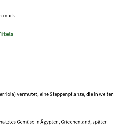
iermark
itels
erriola) vermutet, eine Steppenpflanze, die in weiten
chätztes Gemüse in Ägypten, Griechenland, später