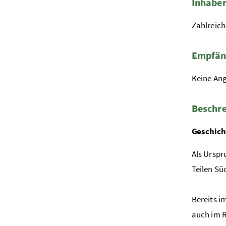
Inhaber
Zahlreich
Empfäng
Keine An
Beschr
Geschich
Als Urspr
Teilen S
Bereits i
auch im 