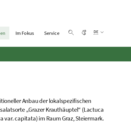
Sprachauswahl:
Gebärdensprache
DE
en
Im Fokus
Service
Suche einblenden
itioneller Anbau der lokalspezifischen
salatsorte „Grazer Krauthäuptel“ (Lactuca
va var. capitata) im Raum Graz, Steiermark.