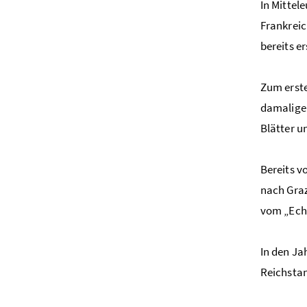
In Mittel
Frankreic
bereits e
Zum erste
damaligen
Blätter u
Bereits v
nach Graz
vom „Echt
In den Ja
Reichsta