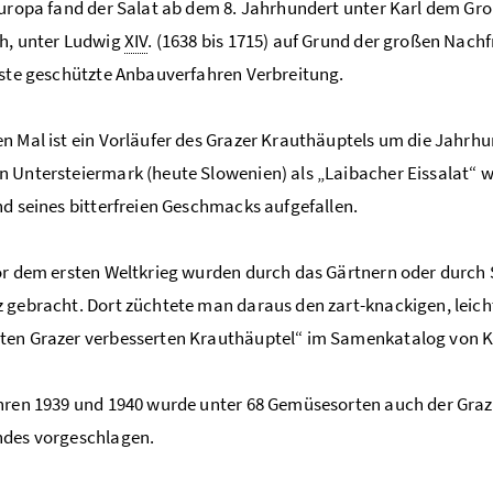
europa fand der Salat ab dem 8. Jahrhundert unter Karl dem Gro
h, unter Ludwig
XIV
. (1638 bis 1715) auf Grund der großen Nac
rste geschützte Anbauverfahren Verbreitung.
n Mal ist ein Vorläufer des Grazer Krauthäuptels um die Jahrhu
 Untersteiermark (heute Slowenien) als „Laibacher Eissalat“ w
nd seines bitterfreien Geschmacks aufgefallen.
or dem ersten Weltkrieg wurden durch das Gärtnern oder durch
 gebracht. Dort züchtete man daraus den zart-knackigen, leich
en Grazer verbesserten Krauthäuptel“ im Samenkatalog von Kö
hren 1939 und 1940 wurde unter 68 Gemüsesorten auch der Graze
ndes vorgeschlagen.