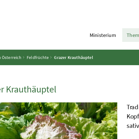
Ministerium
Them
n Österreich
Feldfrüchte
Grazer Krauthäuptel
r Krauthäuptel
Trad
Kopf
sati