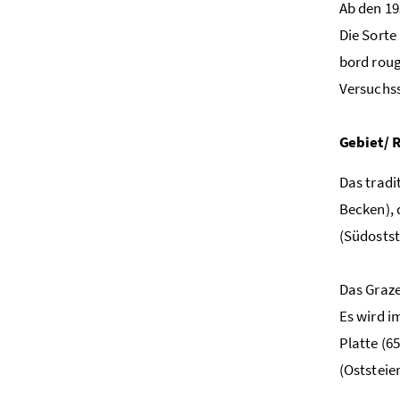
Ab den 19
Die Sorte
bord roug
Versuchss
Gebiet/ 
Das tradi
Becken), 
(Südostst
Das Graze
Es wird i
Platte (6
(Oststeie