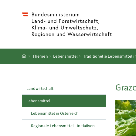
Accesskey
Accesskey
Accesskey
Accesskey
Zum Inhalt
Zum Hauptmenü
Zum Untermenü
Zur Suche
[4]
[1]
[3]
[2]
Startseite
Themen
Lebensmittel
Traditionelle Lebensmittel i
Graze
Landwirtschaft
(aktuelle Seite)
Lebensmittel
Lebensmittel in Österreich
Regionale Lebensmittel - Initiativen