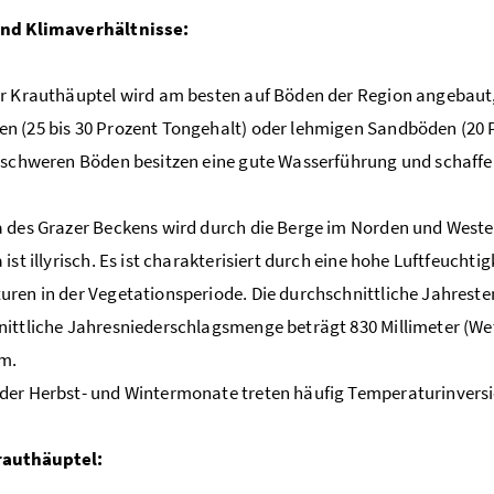
nd Klimaverhältnisse:
r Krauthäuptel wird am besten auf Böden der Region angebaut, 
 (25 bis 30 Prozent Tongehalt) oder lehmigen Sandböden (20 
elschweren Böden besitzen eine gute Wasserführung und schaf
 des Grazer Beckens wird durch die Berge im Norden und Weste
 ist illyrisch. Es ist charakterisiert durch eine hohe Luftfeuch
ren in der Vegetationsperiode. Die durchschnittliche Jahrestem
ittliche Jahresniederschlagsmenge beträgt 830 Millimeter (Wett
m.
er Herbst- und Wintermonate treten häufig Temperaturinversi
rauthäuptel: