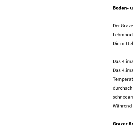
Boden- u
Der Graze
Lehmböden
Die mitt
Das Klima
Das Klima
Temperatu
durchschn
schneear
Während d
Grazer K