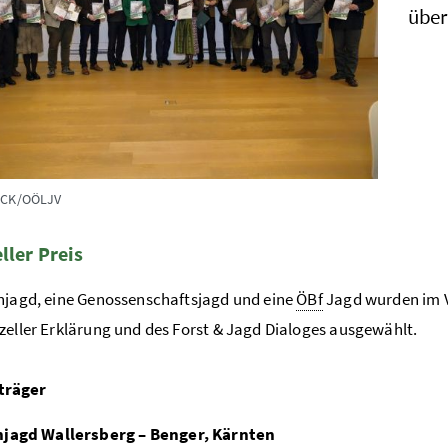
über
ÖCK/OÖLJV
ller Preis
njagd, eine Genossenschaftsjagd und eine
ÖBf
Jagd wurden im V
zeller Erklärung und des Forst & Jagd Dialoges ausgewählt.
sträger
njagd Wallersberg – Benger, Kärnten