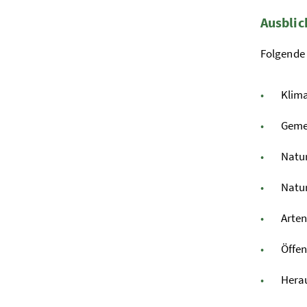
Ausblic
Folgende
Klima
Gemei
Natu
Natur
Arten
Öffen
Herau