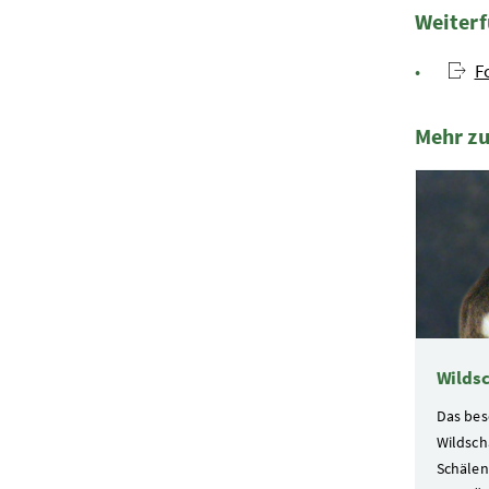
Weiterf
F
Mehr z
2 Elemen
Wilds
Das bes
Wildsch
Schälen