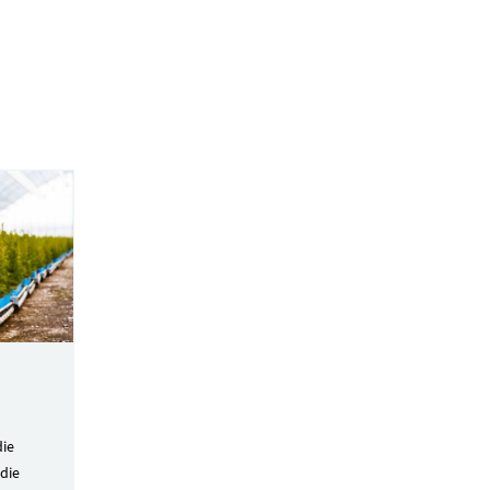
die
die