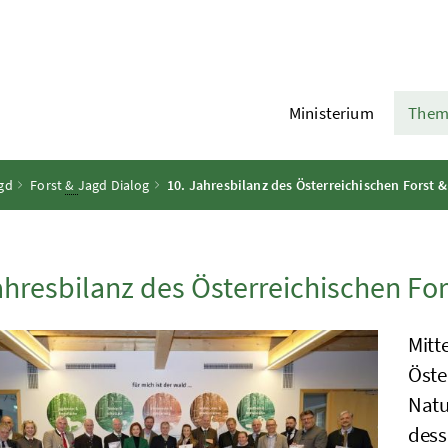
Ministerium
Them
gd
Forst
&
Jagd Dialog
10. Jahresbilanz des Österreichischen Forst 
ahresbilanz des Österreichischen For
Mitt
Öste
Natu
dess