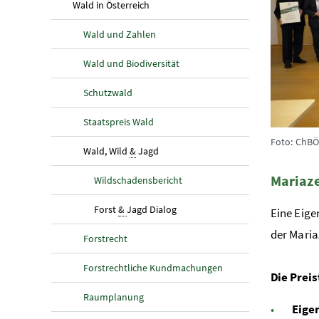
(aktuelle Seite)
Wald in Österreich
Wald und Zahlen
Wald und Biodiversität
Schutzwald
Staatspreis Wald
Foto: ChB
(aktuelle Seite)
Wald, Wild
&
Jagd
Mariaze
Wildschadensbericht
(aktuelle Seite)
Forst
&
Jagd Dialog
Eine Eige
der Maria
Forstrecht
Forstrechtliche Kundmachungen
Die Prei
Raumplanung
Eige