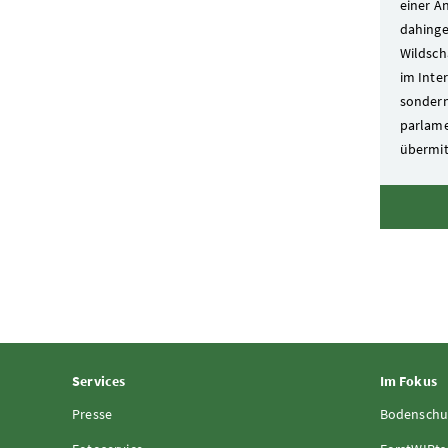
einer Ä
dahinge
Wildsch
im Inter
sondern
parlame
übermitt
Services
Im Fokus
Presse
Bodenschu