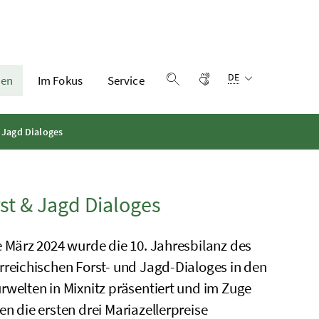
Sprachauswahl:
Gebärdensprache
DE
en
Im Fokus
Service
Suche einblenden
& Jagd Dialoges
st & Jagd Dialoges
e März 2024 wurde die 10. Jahresbilanz des
rreichischen Forst- und Jagd-Dialoges in den
rwelten in Mixnitz präsentiert und im Zuge
en die ersten drei Mariazellerpreise