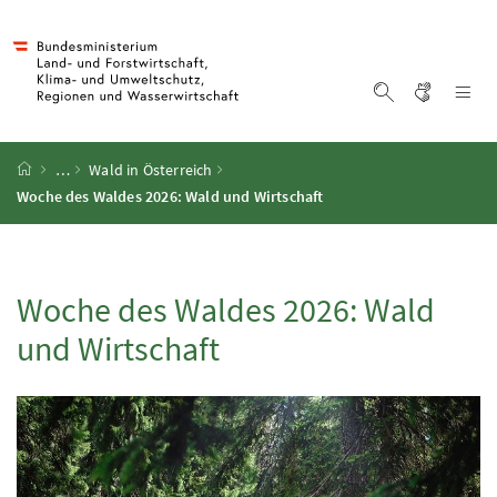
Accesskey
Accesskey
Accesskey
Accesskey
Zum Inhalt
Zum Hauptmenü
Zum Untermenü
Zur Suche
[4]
[1]
[3]
[2]
Gebärd
Na
Suche einblen
Startseite
…
Wald in Österreich
Woche des Waldes 2026: Wald und Wirtschaft
Woche des Waldes 2026: Wald
und Wirtschaft