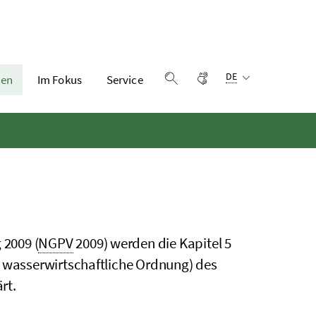
Sprachauswahl:
Gebärdensprache
DE
en
Im Fokus
Service
Suche einblenden
 2009 (
NGPV
2009) werden die Kapitel 5
e wasserwirtschaftliche Ordnung) des
rt.