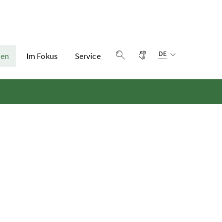
Sprachauswahl:
Gebärdensprache
DE
en
Im Fokus
Service
Suche einblenden