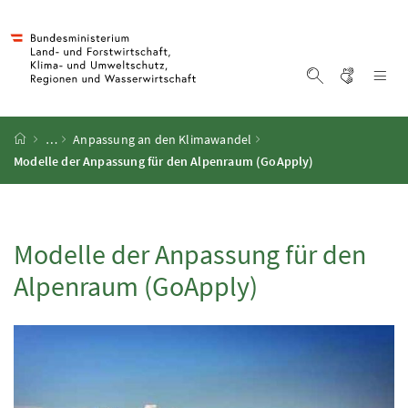
Accesskey
Accesskey
Accesskey
Accesskey
Zum Inhalt
Zum Hauptmenü
Zum Untermenü
Zur Suche
[4]
[1]
[3]
[2]
Gebärd
Na
Suche einblen
Startseite
…
Anpassung an den Klimawandel
Modelle der Anpassung für den Alpenraum (
GoApply
)
Modelle der Anpassung für den
Alpenraum (
GoApply
)