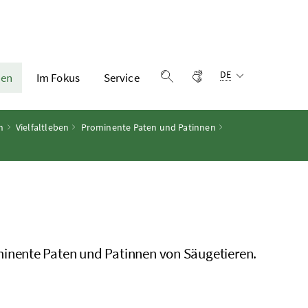
Sprachauswahl:
Gebärdensprache
DE
en
Im Fokus
Service
Suche einblenden
h
Vielfaltleben
Prominente Paten und Patinnen
inente Paten und Patinnen von Säugetieren.