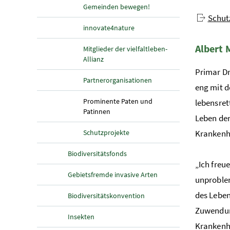
Gemeinden bewegen!
Schut
innovate4nature
Albert 
Mitglieder der vielfaltleben-
Allianz
Primar Dr
Partnerorganisationen
eng mit d
Prominente Paten und
lebensret
(aktuelle Seite)
Patinnen
Leben der
Schutzprojekte
Krankenha
Biodiversitätsfonds
„Ich freu
Gebietsfremde invasive Arten
unproblem
des Leben
Biodiversitätskonvention
Zuwendung
Insekten
Krankenha