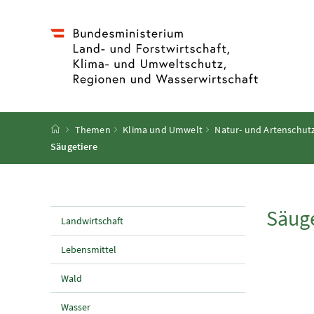
Accesskey
Accesskey
Accesskey
Accesskey
Zum Inhalt
Zum Hauptmenü
Zum Untermenü
Zur Suche
[4]
[1]
[3]
[2]
Startseite
Themen
Klima und Umwelt
Natur- und Artenschutz
Säugetiere
Säuge
Landwirtschaft
Lebensmittel
Wald
Wasser