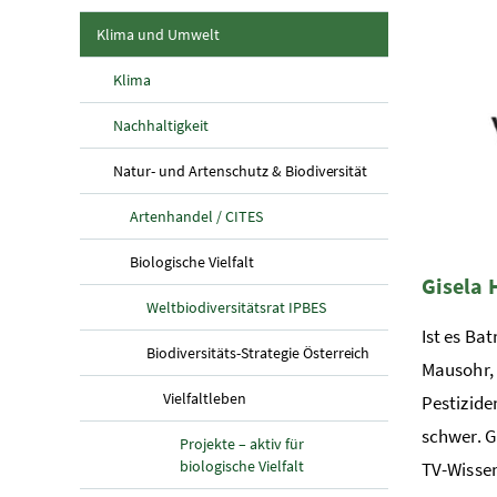
(aktuelle Seite)
Klima und Umwelt
Klima
Nachhaltigkeit
(aktuelle Seite)
Natur- und Artenschutz & Biodiversität
Artenhandel / CITES
(aktuelle Seite)
Biologische Vielfalt
Gisela 
Weltbiodiversitätsrat IPBES
Ist es Ba
(aktuelle Seite)
Biodiversitäts-Strategie Österreich
Mausohr, 
(aktuelle Seite)
Vielfaltleben
Pestizide
schwer. G
Projekte – aktiv für
biologische Vielfalt
TV-Wissen