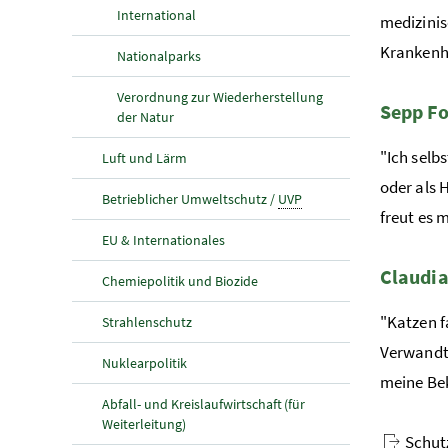
International
medizinis
Krankenha
Nationalparks
Verordnung zur Wiederherstellung
Sepp Fo
der Natur
"Ich selb
Luft und Lärm
oder als 
Betrieblicher Umweltschutz /
UVP
freut es 
EU & Internationales
Claudia
Chemiepolitik und Biozide
"Katzen f
Strahlenschutz
Verwandte
Nuklearpolitik
meine Bek
Abfall- und Kreislaufwirtschaft (für
Weiterleitung)
Schut