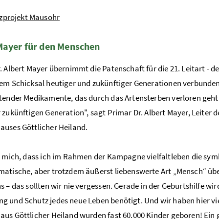
zprojekt Mausohr
Mayer für den Menschen
. Albert Mayer übernimmt die Patenschaft für die 21. Leitart - de
em Schicksal heutiger und zukünftiger Generationen verbunden.
tender Medikamente, das durch das Artensterben verloren geht. 
 zukünftigen Generation", sagt Primar Dr. Albert Mayer, Leiter 
uses Göttlicher Heiland.
e mich, dass ich im Rahmen der Kampagne vielfaltleben die symb
atische, aber trotzdem äußerst liebenswerte Art „Mensch“ über
s – das sollten wir nie vergessen. Gerade in der Geburtshilfe wir
 und Schutz jedes neue Leben benötigt. Und wir haben hier vie
us Göttlicher Heiland wurden fast 60.000 Kinder geboren! Ein 