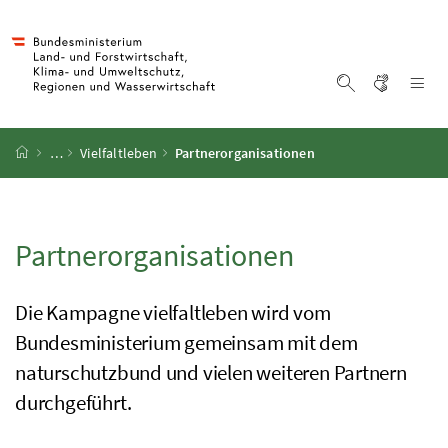
Accesskey
Accesskey
Accesskey
Accesskey
Zum Inhalt
Zum Hauptmenü
Zum Untermenü
Zur Suche
[4]
[1]
[3]
[2]
Gebärd
Na
Suche einblen
Startseite
…
Vielfaltleben
Partnerorganisationen
Partnerorganisationen
Die
Kampagne
vielfaltleben wird vom
Bundesministerium gemeinsam mit dem
naturschutzbund und vielen weiteren Partnern
durchgeführt.