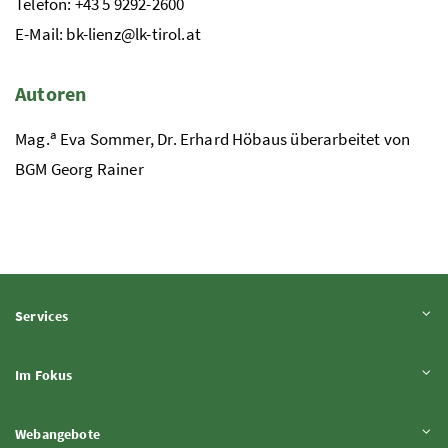
Telefon: +43 5 9292-2600
E-Mail: bk-lienz@lk-tirol.at
Autoren
a
Mag.
Eva Sommer,
Dr.
Erhard Höbaus
überarbeitet von
BGM Georg Rainer
Inhalt aufklappen
Services
Inhalt aufklappen
Im Fokus
Inhalt aufklappen
Webangebote