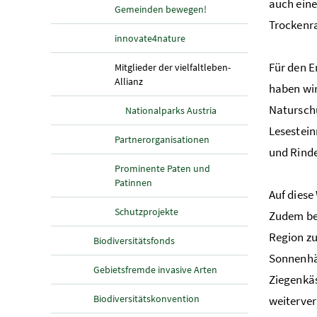
auch eine
Gemeinden bewegen!
Trockenr
innovate4nature
Für den E
Mitglieder der vielfaltleben-
(aktuelle Seite)
Allianz
haben wi
Naturschu
Nationalparks Austria
Lesestei
Partnerorganisationen
und Rinde
Prominente Paten und
Patinnen
Auf diese
Schutzprojekte
Zudem bes
Region zu
Biodiversitätsfonds
Sonnenhä
Gebietsfremde invasive Arten
Ziegenkäs
Biodiversitätskonvention
weiterver