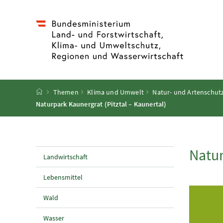
Accesskey
Accesskey
Accesskey
Accesskey
Zum Inhalt
Zum Hauptmenü
Zum Untermenü
Zur Suche
[4]
[1]
[3]
[2]
Startseite
Themen
Klima und Umwelt
Natur- und Artenschutz
Naturpark Kaunergrat (Pitztal – Kaunertal)
Natur
Landwirtschaft
Lebensmittel
Wald
Wasser