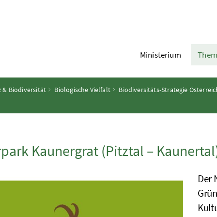
Ministerium
Them
 & Biodiversität
Biologische Vielfalt
Biodiversitäts-Strategie Österreic
park Kaunergrat (Pitztal – Kaunertal
Der 
Grün
Kult