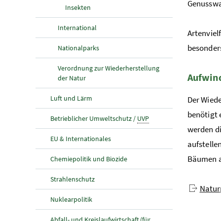
Genusswan
Insekten
International
Artenviel
besonders
Nationalparks
Verordnung zur Wiederherstellung
Aufwind
der Natur
Luft und Lärm
Der Wiede
benötigt 
Betrieblicher Umweltschutz /
UVP
werden di
EU & Internationales
aufstelle
Bäumen a
Chemiepolitik und Biozide
Strahlenschutz
Naturp
Nuklearpolitik
Abfall- und Kreislaufwirtschaft (für