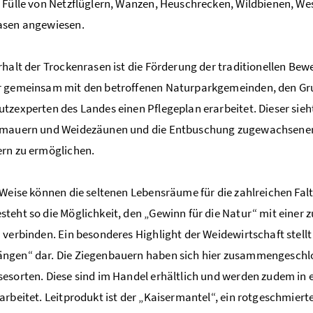
 Fülle von Netzflüglern, Wanzen, Heuschrecken, Wildbienen, We
asen angewiesen.
rhalt der Trockenrasen ist die Förderung der traditionellen Be
r gemeinsam mit den betroffenen Naturparkgemeinden, den Gru
tzexperten des Landes einen Pflegeplan erarbeitet. Dieser sie
nmauern und Weidezäunen und die Entbuschung zugewachsener 
rn zu ermöglichen.
 Weise können die seltenen Lebensräume für die zahlreichen Falt
teht so die Möglichkeit, den „Gewinn für die Natur“ mit einer 
 verbinden. Ein besonderes Highlight der Weidewirtschaft stellt
ngen“ dar. Die Ziegenbauern haben sich hier zusammengeschl
esorten. Diese sind im Handel erhältlich und werden zudem in
arbeitet. Leitprodukt ist der „Kaisermantel“, ein rotgeschmiert