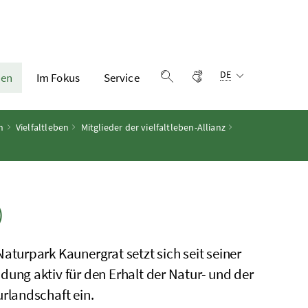
Sprachauswahl:
Gebärdensprache
DE
en
Im Fokus
Service
Suche einblenden
h
Vielfaltleben
Mitglieder der vielfaltleben-Allianz
)
Naturpark Kaunergrat setzt sich seit seiner
dung aktiv für den Erhalt der Natur- und der
urlandschaft ein.