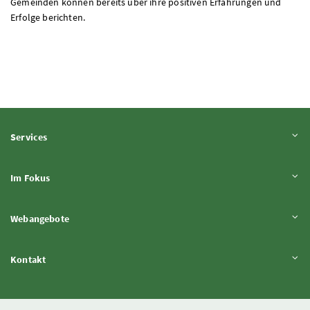
Gemeinden können bereits über ihre positiven Erfahrungen und
Erfolge berichten.
Inhalt aufklappen
Services
Inhalt aufklappen
Im Fokus
Inhalt aufklappen
Webangebote
Inhalt aufklappen
Kontakt