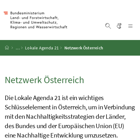
Accesskey
Accesskey
Accesskey
Accesskey
Zum Inhalt
Zum Hauptmenü
Zum Untermenü
Zur Suche
[4]
[1]
[3]
[2]
Gebärd
Na
Suche einblen
Startseite
…
Lokale Agenda 21
Netzwerk Österreich
Netzwerk Österreich
Die Lokale Agenda 21 ist ein wichtiges
Schlüsselelement in Österreich, um in Verbindung
mit den Nachhaltigkeitsstrategien der Länder,
des Bundes und der Europäischen Union (EU)
eine Nachhaltige Entwicklung umzusetzen.