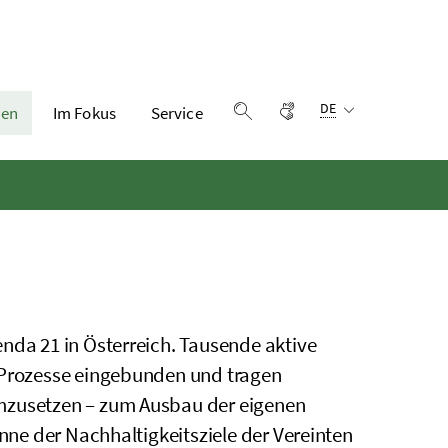
Sprachauswahl:
Gebärdensprache
DE
en
Im Fokus
Service
Suche einblenden
nda 21 in Österreich. Tausende aktive
e Prozesse eingebunden und tragen
umzusetzen – zum Ausbau der eigenen
inne der Nachhaltigkeitsziele der Vereinten