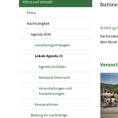
(aktuelle Seite)
Klima und Umwelt
Natione
Klima
(aktuelle Seite)
Nachhaltigkeit
Arbeitsgr
(aktuelle Seite)
Agenda 2030
Die bundes
dem Bund z
Umsetzungsstrategien
(aktuelle Seite)
Lokale Agenda 21
Verans
Agenda-Vorbilder
1 Elemen
Netzwerk Österreich
Veranstaltungen und
Auszeichnungen
Kooperationen
Bildung für nachhaltige