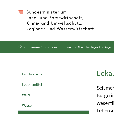
Accesskey
Accesskey
Accesskey
Accesskey
Zum Inhalt
Zum Hauptmenü
Zum Untermenü
Zur Suche
[4]
[1]
[3]
[2]
Startseite
Themen
Klima und Umwelt
Nachhaltigkeit
Agend
Loka
Landwirtschaft
Lebensmittel
Seit me
Bürgeri
Wald
wesentl
Wasser
Lebensqu