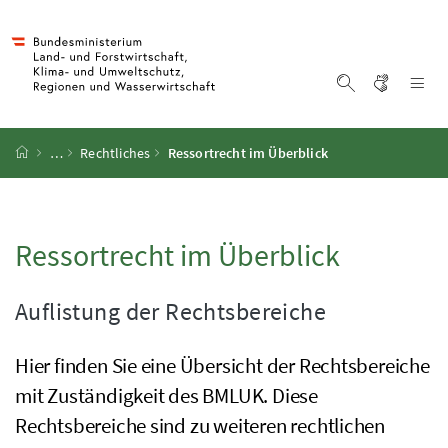
Accesskey
Accesskey
Accesskey
Accesskey
Zum Inhalt
Zum Hauptmenü
Zum Untermenü
Zur Suche
[4]
[1]
[3]
[2]
Gebärd
Na
Suche einblen
Startseite
…
Rechtliches
Ressortrecht im Überblick
Ressortrecht im Überblick
Auflistung der Rechtsbereiche
Hier finden Sie eine Übersicht der Rechtsbereiche
mit Zuständigkeit des
BMLUK
. Diese
Rechtsbereiche sind zu weiteren rechtlichen