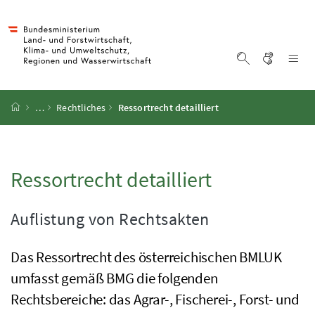
Accesskey
Accesskey
Accesskey
Accesskey
Zum Inhalt
Zum Hauptmenü
Zum Untermenü
Zur Suche
[4]
[1]
[3]
[2]
Gebärd
Na
Suche einblen
Startseite
…
Rechtliches
Ressortrecht detailliert
Ressortrecht detailliert
Auflistung von Rechtsakten
Das Ressortrecht des österreichischen
BMLUK
umfasst gemäß
BMG
die folgenden
Rechtsbereiche: das Agrar-, Fischerei-, Forst- und