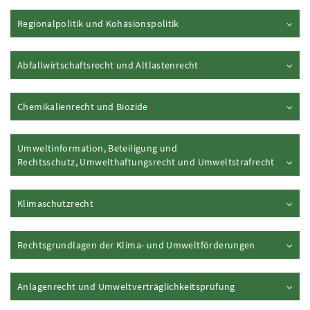
Inhalt aufklappen
Regionalpolitik und Kohäsionspolitik
Inhalt aufklappen
Abfallwirtschaftsrecht und Altlastenrecht
Inhalt aufklappen
Chemikalienrecht und Biozide
Umweltinformation, Beteiligung und
Inhalt 
Rechtsschutz, Umwelthaftungsrecht und Umweltstrafrecht
Inhalt aufklappen
Klimaschutzrecht
Inhalt aufkl
Rechtsgrundlagen der Klima- und Umweltförderungen
Inhalt aufklappe
Anlagenrecht und Umweltverträglichkeitsprüfung