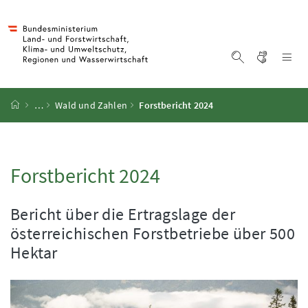
Accesskey
Accesskey
Accesskey
Accesskey
Zum Inhalt
Zum Hauptmenü
Zum Untermenü
Zur Suche
[4]
[1]
[3]
[2]
Gebärd
Na
Suche einblen
Startseite
…
Wald und Zahlen
Forstbericht 2024
Forstbericht 2024
Bericht über die Ertragslage der
österreichischen Forstbetriebe über 500
Hektar